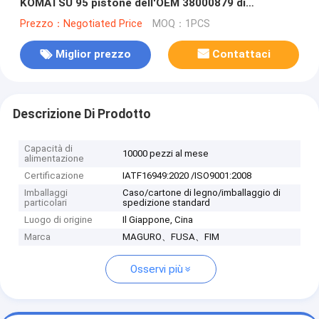
KOMATSU 95 pistone dell'OEM 38000879 di
millimetro con il perno
Prezzo：Negotiated Price
MOQ：1PCS
Miglior prezzo
Contattaci
Descrizione Di Prodotto
Capacità di
10000 pezzi al mese
alimentazione
Certificazione
IATF16949:2020 /ISO9001:2008
Imballaggi
Caso/cartone di legno/imballaggio di
particolari
spedizione standard
Luogo di origine
Il Giappone, Cina
Marca
MAGURO、FUSA、FIM
Osservi più