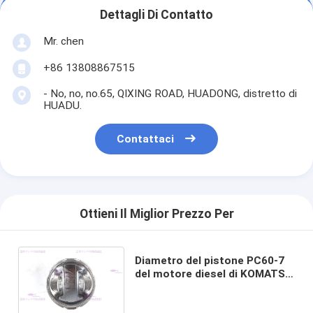
Dettagli Di Contatto
Mr. chen
+86 13808867515
- No, no, no.65, QIXING ROAD, HUADONG, distretto di
HUADU.
Contattaci
Ottieni Il Miglior Prezzo Per
Diametro del pistone PC60-7
del motore diesel di KOMATSU
95 pistone dell'OEM 38000879
di millimetro con il perno