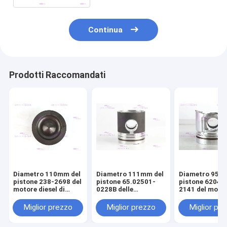
Continua
Prodotti Raccomandati
Diametro 110mm del
Diametro 111mm del
Diametro 95m
pistone 238-2698 del
pistone 65.02501-
pistone 6204-
motore diesel di
0228B delle
2141 del moto
CATERPILLARR C7
componenti del
diesel di KOM
motore di DOOSAN
S4D95LE-2
Miglior prezzo
Miglior prezzo
Miglior pr
DE08T