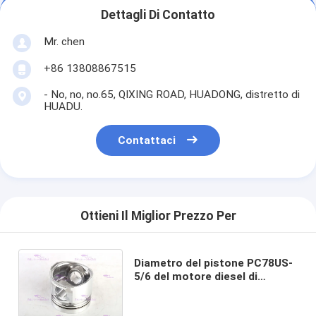
Dettagli Di Contatto
Mr. chen
+86 13808867515
- No, no, no.65, QIXING ROAD, HUADONG, distretto di
HUADU.
Contattaci
Ottieni Il Miglior Prezzo Per
Diametro del pistone PC78US-
5/6 del motore diesel di
KOMATSU 95 pistone dell'OEM
38000879 di millimetro con il