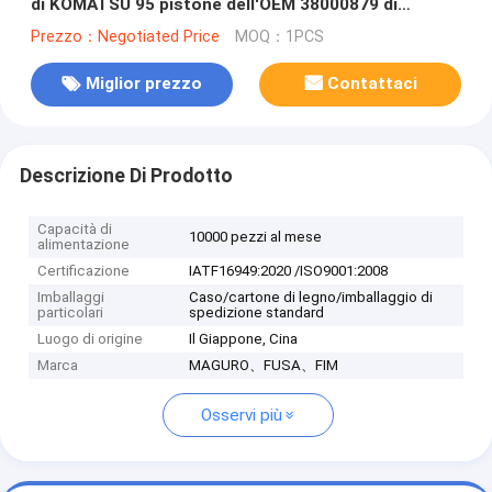
di KOMATSU 95 pistone dell'OEM 38000879 di
millimetro con il perno
Prezzo：Negotiated Price
MOQ：1PCS
Miglior prezzo
Contattaci
Descrizione Di Prodotto
Capacità di
10000 pezzi al mese
alimentazione
Certificazione
IATF16949:2020 /ISO9001:2008
Imballaggi
Caso/cartone di legno/imballaggio di
particolari
spedizione standard
Luogo di origine
Il Giappone, Cina
Marca
MAGURO、FUSA、FIM
Osservi più