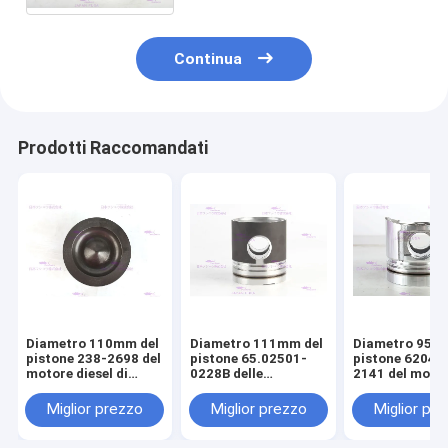
perno
Continua
Prodotti Raccomandati
Diametro 110mm del
Diametro 111mm del
Diametro 95m
pistone 238-2698 del
pistone 65.02501-
pistone 6204-
motore diesel di
0228B delle
2141 del moto
CATERPILLARR C7
componenti del
diesel di KOM
motore di DOOSAN
S4D95LE-2
Miglior prezzo
Miglior prezzo
Miglior pr
DE08T