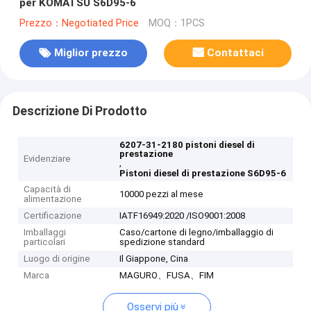
per KOMATSU S6D95-6
Prezzo：Negotiated Price
MOQ：1PCS
Miglior prezzo
Contattaci
Descrizione Di Prodotto
6207-31-2180 pistoni diesel di
prestazione
Evidenziare
,
Pistoni diesel di prestazione S6D95-6
Capacità di
10000 pezzi al mese
alimentazione
Certificazione
IATF16949:2020 /ISO9001:2008
Imballaggi
Caso/cartone di legno/imballaggio di
particolari
spedizione standard
Luogo di origine
Il Giappone, Cina
Marca
MAGURO、FUSA、FIM
Osservi più