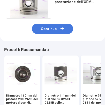
prestazione dell'OEM
6207-31-2180 per
KOMATSU S6D95-6
Continua
Prodotti Raccomandati
Diametro 110mm del
Diametro 111mm del
Diametro 95m
pistone 238-2698 del
pistone 65.02501-
pistone 6204-
motore diesel di
0228B delle
2141 del moto