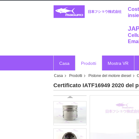
Cost
insi
JAP
Cell
Emai
Casa
Prodotti
Mostra VR
Casa
Prodotti
Pistone del motore diesel
C
Certificato IATF16949 2020 del