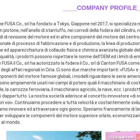
____COMPANY PROFILE_
ne FUSA Co., srl ha fondato a Tokyo, Giappone nel 2017, si specializza ne
n pistone, nell'anello di stantuffo, nei corredi della fodera del cilindro, n
di di revisione del motore ed in altre componenti del motore del centro.
onale di processo di fabbricazione e di produzione, la linea di produzio
e ed apparecchiatura di collaudo fisica e chimica avanzata globale dell
qualità, i prodotti possono rispettare le norme dell'OEM ed i limiti di emi
FUSA il Co., srl ha autorizzato la fodera il Co., srl di Canton FUSA come
 degli affari regionali in Cina. Ci sono due marche importanti: «FUSA» 
mponenti del motore famose globali, i modelli riguardano le serie ameri
sono ampiamente usati nei campi di potere quali il macchinario di costru
le, la carrozza ferroviaria, il macchinario agricolo, la nave, ecc. I prodot
ti dappertutto. La nostra società aderisce al concetto innovatore «di s
con voi». Continuiamo procedere a tutta velocità e costantemente svilup
amo innovare ed attraversare ogni giorno. Speriamo francamente di lavor
 sviluppare le componenti del motore superiore orlate, economizzarici d'
i al mondo.