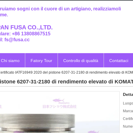
ruiamo sogni con il cuore di un artigiano, realizziamoli
eme.
AN FUSA CO.,LTD.
ulare: +86 13808867515
l: fs@fusa.cc
Chi siamo
Fatory Tour
Controllo di qualità
Contattaci
ertificato IATF16949 2020 del pistone 6207-31-2180 di rendimento elevato di 
 pistone 6207-31-2180 di rendimento elevato di KOM
Detta
Luogo 
Marca
Certif
Numer