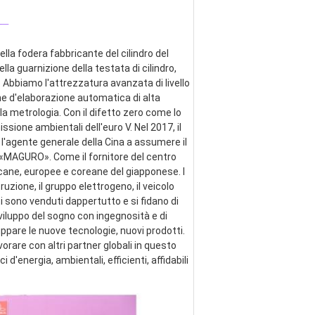
_
lla fodera fabbricante del cilindro del 
ella guarnizione della testata di cilindro, 
 Abbiamo l'attrezzatura avanzata di livello 
ne d'elaborazione automatica di alta 
a metrologia. Con il difetto zero come lo 
ssione ambientali dell'euro V. Nel 2017, il 
 l'agente generale della Cina a assumere il 
e «MAGURO». Come il fornitore del centro 
cane, europee e coreane del giapponese. I 
zione, il gruppo elettrogeno, il veicolo 
ti sono venduti dappertutto e si fidano di 
viluppo del sogno con ingegnosità e di 
pare le nuove tecnologie, nuovi prodotti. 
are con altri partner globali in questo 
energia, ambientali, efficienti, affidabili 