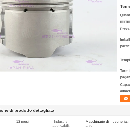
Term
Quanti
minim
Prezz
Imbal
partic
Tempi
Termin
pagam
Capac
alime
ione di prodotto dettagliata
12 mesi
Industrie
Macchinario di ingegneria, 
applicabili:
altro