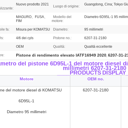
Nuovo prodotto 2021
Guangdong, Cina; Tokyo G
Luogo di origine:
lizzante:
MAGURO、FUSA、
Modello del
Diametro 6D95L-1 95 millime
FIM
motore:
ile fa:
Misura per KOMATSU
Diametro:
95 millimetri
ls:
4/6 dei cyls
Pistone no.:
6207-31-2180
OEM
Qualità:
Qualità eccellente
Pistone di rendimento elevato IATF16949 2020
6207-31-2
re:
,
ametro del pistone 6D95L-1 del motore diesel
millimetri 6207-31-2180
____PRODUCTS
DISPLAY
Motore
OEM no.
one del motore diesel di KOMATSU
6207-31-2180
6D95L-1
Diametro 95 millimetri