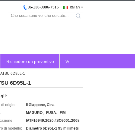
86-138-0886-7515
Italian
search
Richiedere un preventivo
Vr
KOMATSU 6D95L-1
ATSU 6D95L-1
gli:
di origine:
Il Giappone, Cina
:
MAGURO、FUSA、FIM
icazione:
IATF16949:2020 /ISO9001:2008
o di modello:
Diametro 6D95L-1 95 millimetri