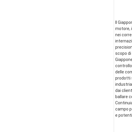
Il Giappo
motore, i
nei corre
internazi
precision
scopo di 
Giappone 
controllo
delle co
prodotti 
industria
dai clien
ballare 
Continui
campo per
e potent