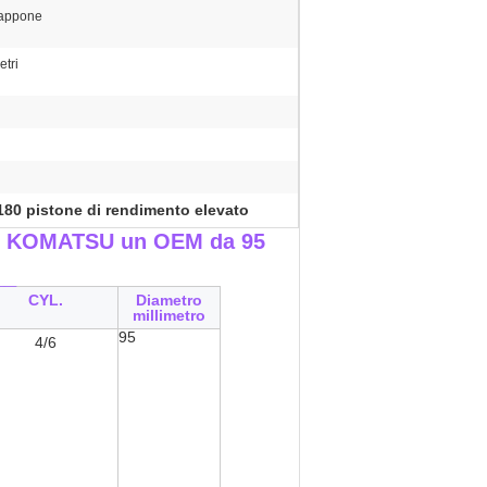
iappone
tri
180 pistone di rendimento elevato
 di KOMATSU un OEM da 95
__
CYL.
Diametro
millimetro
95
4/6