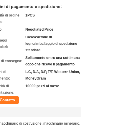
ini di pagamento e spedizione:
tà di ordine
1PCS
o:
o:
Negotiated Price
Caso/cartone di
laggi
legno/imballaggio di spedizione
olari:
standard
Solitamente entro una settimana
 di consegna:
dopo che riceve il pagamento
i di
L/C, D/A, D/P, T/T, Western Union,
ento:
MoneyGram
ità di
10000 pezzi al mese
ntazione:
Contatto
macchinario di costruzione, macchinario minerario,