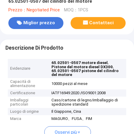
65.02501-0507 del cilindro del motore
Prezzo：Negotiated Price
MOQ：1PCS
Miglior prezzo
Contattaci
Descrizione Di Prodotto
,
65.02501-0507 motore diesel
,
Pistone del motore diesel DX300
Evidenziare
65.02501-0507 pistone del cilindro
del motore
Capacità di
10000 pezzi al mese
alimentazione
Certificazione
IATF16949:2020 /ISO9001:2008
Imballaggi
Caso/cartone di legno/imballaggio di
particolari
spedizione standard
Luogo di origine
Il Giappone, Cina
Marca
MAGURO、FUSA、FIM
Osservi più