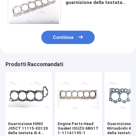
guarnizione della testata
del cilindro di ISUZU 6BG1T
1-11141196-1
Continua
Prodotti Raccomandati
Guarnizione HINO
Engine Parts Head
Guarnizione
J05CT 11115-E0120
Gasket ISUZU 6BG1T
Mitsubishi 4D
della testata di 4
1-11141195-1
della testata