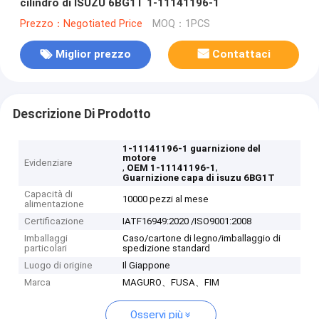
cilindro di ISUZU 6BG1T 1-11141196-1
Prezzo：Negotiated Price
MOQ：1PCS
Miglior prezzo
Contattaci
Descrizione Di Prodotto
1-11141196-1 guarnizione del
motore
Evidenziare
,
,
OEM 1-11141196-1
Guarnizione capa di isuzu 6BG1T
Capacità di
10000 pezzi al mese
alimentazione
Certificazione
IATF16949:2020 /ISO9001:2008
Imballaggi
Caso/cartone di legno/imballaggio di
particolari
spedizione standard
Luogo di origine
Il Giappone
Marca
MAGURO、FUSA、FIM
Osservi più