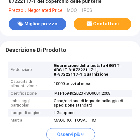
87222117-1 del coperchio delle punterie
Prezzo：Negotiated Price
MOQ：1PCS
Miglior prezzo
Contattaci
Descrizione Di Prodotto
,
Guarnizione della testata 4BG1T
Evidenziare
,
4BG1T 8-87222117-1
8-87222117-1 Guarnizione
Capacità di
10000 pezzi al mese
alimentazione
Certificazione
IATF16949:2020 /ISO9001:2008
Imballaggi
Caso/cartone di legno/imballaggio di
particolari
spedizione standard
Luogo di origine
Il Giappone
Marca
MAGURO、FUSA、FIM
Osservi più