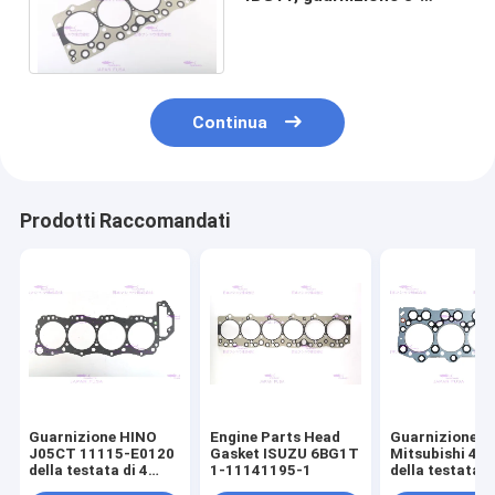
87222117-1 del coperchio
delle punterie
Continua
Prodotti Raccomandati
Guarnizione HINO
Engine Parts Head
Guarnizione
J05CT 11115-E0120
Gasket ISUZU 6BG1T
Mitsubishi 4D
della testata di 4
1-11141195-1
della testata
Cyls
ME013330