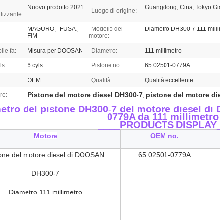
Nuovo prodotto 2021
Guangdong, Cina; Tokyo G
Luogo di origine:
lizzante:
MAGURO、FUSA、
Modello del
Diametro DH300-7 111 milli
FIM
motore:
ile fa:
Misura per DOOSAN
Diametro:
111 millimetro
ls:
6 cyls
Pistone no.:
65.02501-0779A
OEM
Qualità:
Qualità eccellente
Pistone del motore diesel DH300-7
pistone del motore di
re:
,
etro del pistone DH300-7 del motore diesel 
0779A da 111 millimetro
____PRODUCTS
DISPLAY
Motore
OEM no.
tone del motore diesel di DOOSAN
65.02501-0779A
DH300-7
Diametro 111 millimetro