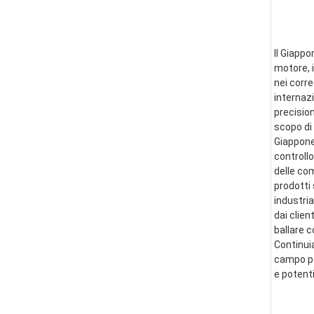
Il Giappo
motore, i
nei corre
internazi
precision
scopo di 
Giappone 
controllo
delle co
prodotti 
industria
dai clien
ballare 
Continui
campo per
e potent