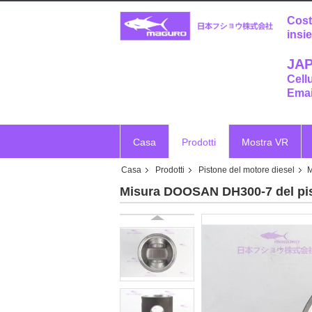
Cost
insi
JAP
Cell
Emai
Casa
Prodotti
Mostra VR
Casa
Prodotti
Pistone del motore diesel
M
Misura DOOSAN DH300-7 del pis