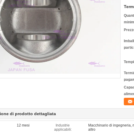
Term
Quanti
minim
Prezz
Imbal
partic
Tempi
Termin
pagam
Capac
alime
ione di prodotto dettagliata
12 mesi
Industrie
Macchinario di ingegneria, 
applicabili:
altro