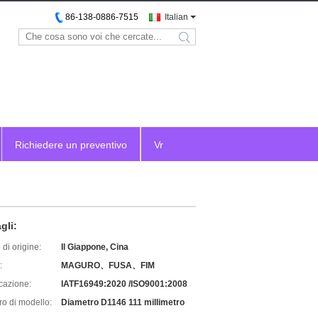
86-138-0886-7515
Italian
search
Richiedere un preventivo
Vr
gli:
di origine:
Il Giappone, Cina
:
MAGURO、FUSA、FIM
icazione:
IATF16949:2020 /ISO9001:2008
o di modello:
Diametro D1146 111 millimetro