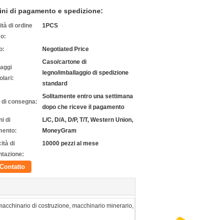
ini di pagamento e spedizione:
tà di ordine
1PCS
o:
o:
Negotiated Price
Caso/cartone di
laggi
legno/imballaggio di spedizione
olari:
standard
Solitamente entro una settimana
 di consegna:
dopo che riceve il pagamento
i di
L/C, D/A, D/P, T/T, Western Union,
ento:
MoneyGram
ità di
10000 pezzi al mese
ntazione:
Contatto
macchinario di costruzione, macchinario minerario,