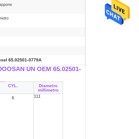
iappone
metro
esel 65.02501-0779A
di DOOSAN UN OEM 65.02501-
__
CYL.
Diametro
millimetro
111
6