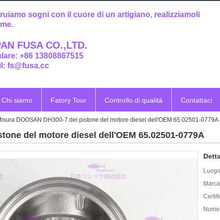
ruiamo sogni con il cuore di un artigiano, realizziamoli
eme.
AN FUSA CO.,LTD.
ulare: +86 13808867515
l: fs@fusa.cc
Chi siamo
Fatory Tour
Controllo di qualità
Contattaci
isura DOOSAN DH300-7 del pistone del motore diesel dell'OEM 65.02501-0779A
tone del motore diesel dell'OEM 65.02501-0779A
Detta
Luogo 
Marca
Certif
Numer