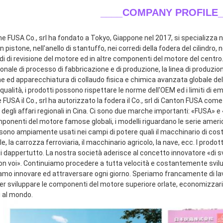
____COMPANY PROFILE_
ne FUSA Co., srl ha fondato a Tokyo, Giappone nel 2017, si specializza ne
n pistone, nell'anello di stantuffo, nei corredi della fodera del cilindro, n
di di revisione del motore ed in altre componenti del motore del centro.
onale di processo di fabbricazione e di produzione, la linea di produzio
e ed apparecchiatura di collaudo fisica e chimica avanzata globale dell
qualità, i prodotti possono rispettare le norme dell'OEM ed i limiti di emi
FUSA il Co., srl ha autorizzato la fodera il Co., srl di Canton FUSA come
 degli affari regionali in Cina. Ci sono due marche importanti: «FUSA» 
mponenti del motore famose globali, i modelli riguardano le serie ameri
sono ampiamente usati nei campi di potere quali il macchinario di costru
le, la carrozza ferroviaria, il macchinario agricolo, la nave, ecc. I prodot
ti dappertutto. La nostra società aderisce al concetto innovatore «di s
con voi». Continuiamo procedere a tutta velocità e costantemente svilup
amo innovare ed attraversare ogni giorno. Speriamo francamente di lavor
 sviluppare le componenti del motore superiore orlate, economizzarici d'
i al mondo.