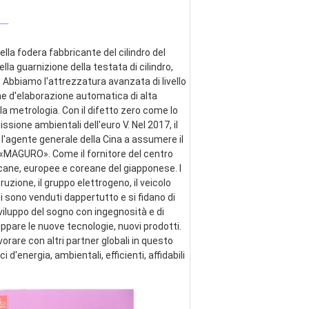
_
lla fodera fabbricante del cilindro del 
ella guarnizione della testata di cilindro, 
 Abbiamo l'attrezzatura avanzata di livello 
ne d'elaborazione automatica di alta 
a metrologia. Con il difetto zero come lo 
ssione ambientali dell'euro V. Nel 2017, il 
 l'agente generale della Cina a assumere il 
e «MAGURO». Come il fornitore del centro 
cane, europee e coreane del giapponese. I 
zione, il gruppo elettrogeno, il veicolo 
ti sono venduti dappertutto e si fidano di 
viluppo del sogno con ingegnosità e di 
pare le nuove tecnologie, nuovi prodotti. 
are con altri partner globali in questo 
energia, ambientali, efficienti, affidabili 