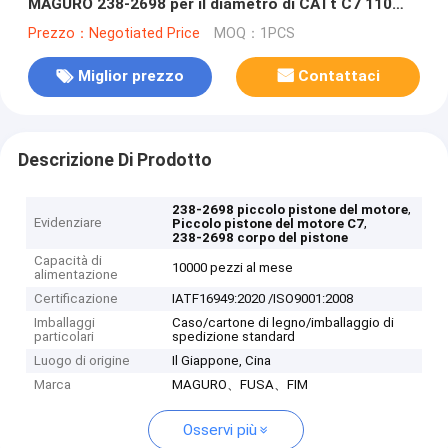
MAGURO 238-2698 per il diametro di CATt C7 110
millimetri
Prezzo：Negotiated Price
MOQ：1PCS
Miglior prezzo
Contattaci
Descrizione Di Prodotto
,
238-2698 piccolo pistone del motore
Evidenziare
,
Piccolo pistone del motore C7
238-2698 corpo del pistone
Capacità di
10000 pezzi al mese
alimentazione
Certificazione
IATF16949:2020 /ISO9001:2008
Imballaggi
Caso/cartone di legno/imballaggio di
particolari
spedizione standard
Luogo di origine
Il Giappone, Cina
Marca
MAGURO、FUSA、FIM
Osservi più