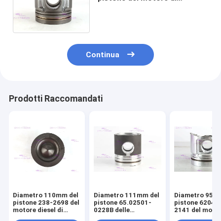
MAGURO 238-2698 per il
diametro di CATt C7 110
millimetri
Continua
Prodotti Raccomandati
Diametro 110mm del
Diametro 111mm del
Diametro 95m
pistone 238-2698 del
pistone 65.02501-
pistone 6204-
motore diesel di
0228B delle
2141 del moto
CATERPILLARR C7
componenti del
diesel di KOM