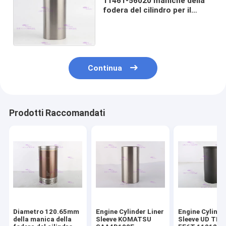
11461-56020 maniche della
fodera del cilindro per il
diametro del motore di
TOYOTA BU30 94 millimetri
Continua
Prodotti Raccomandati
Diametro 120.65mm
Engine Cylinder Liner
Engine Cylinde
della manica della
Sleeve KOMATSU
Sleeve UD TR