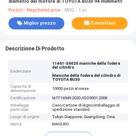
diametro del motore di TOYOTA BU30 94 millimetri
Prezzo：Negotiated price
MOQ：1 pc
Miglior prezzo
Contattaci
Descrizione Di Prodotto
11461-56020 maniche della fodera
del cilindro
Evidenziare
,
Maniche della fodera del cilindro di
TOYOTA BU30
Capacità di
10000 pezzi al mese
alimentazione
Certificazione
IATF16949:2020 /ISO9001:2008
Imballaggi
Caso/cartone di legno/imballaggio di
particolari
spedizione standard
Luogo di origine
Tokyo Giappone; Guangdong, Cina;
Marca
MAGURO