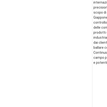
internazi
precision
scopo di 
Giappone 
controllo
delle co
prodotti 
industria
dai clien
ballare 
Continui
campo per
e potent