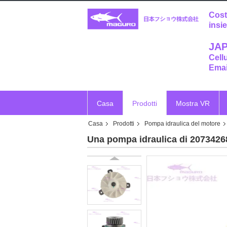
Cost
insi
JAP
Cell
Emai
Casa
Prodotti
Mostra VR
Casa
Prodotti
Pompa idraulica del motore
Una pompa idraulica di 2073426