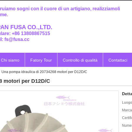
ruiamo sogni con il cuore di un artigiano, realizziamoli
eme.
AN FUSA CO.,LTD.
ulare: +86 13808867515
l: fs@fusa.cc
Chi siamo
Fatory Tour
Controllo di qualità
Contattaci
Una pompa idraulica di 20734268 motori per D12D/C
8 motori per D12D/C
Detta
Luogo 
Marca
Certif
Numer