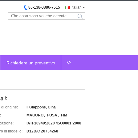
86-138-0886-7515
Italian
search
Richiedere un preventivo
Vr
gli:
di origine:
Il Giappone, Cina
:
MAGURO、FUSA、FIM
icazione:
IATF16949:2020 /ISO9001:2008
o di modello:
D12D/C 20734268