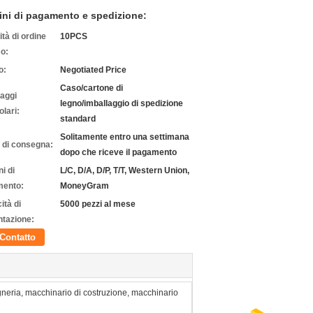
ini di pagamento e spedizione:
tà di ordine
10PCS
o:
o:
Negotiated Price
Caso/cartone di
laggi
legno/imballaggio di spedizione
olari:
standard
Solitamente entro una settimana
 di consegna:
dopo che riceve il pagamento
i di
L/C, D/A, D/P, T/T, Western Union,
ento:
MoneyGram
ità di
5000 pezzi al mese
ntazione:
Contatto
neria, macchinario di costruzione, macchinario