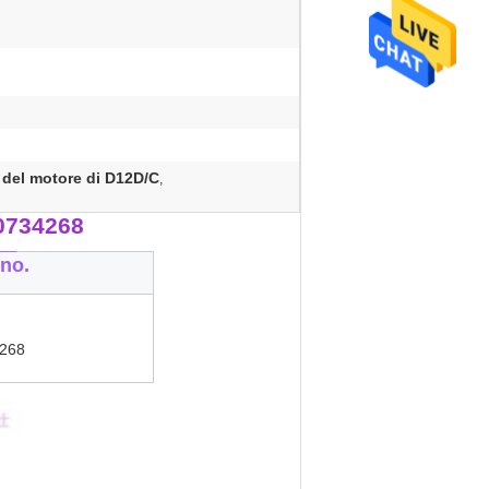
 del motore di D12D/C
,
0734268
__
no.
268