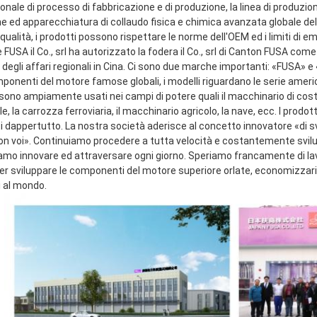
onale di processo di fabbricazione e di produzione, la linea di produzio
e ed apparecchiatura di collaudo fisica e chimica avanzata globale dell
qualità, i prodotti possono rispettare le norme dell'OEM ed i limiti di emi
FUSA il Co., srl ha autorizzato la fodera il Co., srl di Canton FUSA come
 degli affari regionali in Cina. Ci sono due marche importanti: «FUSA» 
mponenti del motore famose globali, i modelli riguardano le serie ameri
sono ampiamente usati nei campi di potere quali il macchinario di costru
le, la carrozza ferroviaria, il macchinario agricolo, la nave, ecc. I prodot
ti dappertutto. La nostra società aderisce al concetto innovatore «di s
con voi». Continuiamo procedere a tutta velocità e costantemente svilup
amo innovare ed attraversare ogni giorno. Speriamo francamente di lavor
 sviluppare le componenti del motore superiore orlate, economizzarici d'
i al mondo.