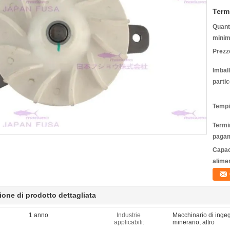
Term
Quanti
minim
Prezz
Imbal
partic
Tempi
Termin
pagam
Capac
alime
ione di prodotto dettagliata
1 anno
Industrie
Macchinario di ingeg
applicabili:
minerario, altro