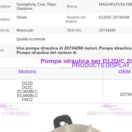
Guangdong, Cina; Tokyo
MAGURO,FUSA,FIM
origine:
Marca:
Giappone
Diesel
Modello del
D12D/C 20734268
motore:
motore:
ile fa:
Misura per
OEM NO.:
20734268
Qualità eccellente
Una pompa idraulica di 20734268 motori
Pompa idraulica
,
re:
Pompa idraulica del motore di
Pompa idraulica per D12D/C 2
____PRODUCTS
DISPLAY
Motore
OEM 
D12D
D12C
EC360BLC
20734
EC460BLC
FM12