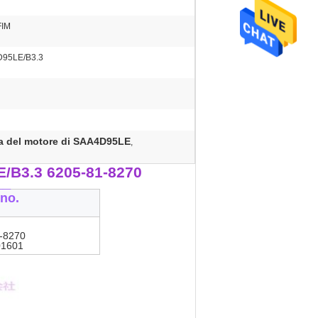
FIM
95LE/B3.3
a del motore di SAA4D95LE
,
/B3.3 6205-81-8270
__
no.
-8270
01601