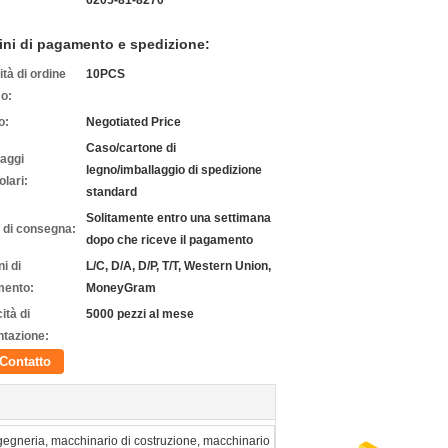
6205-81-8270
ini di pagamento e spedizione:
tà di ordine
10PCS
o:
o:
Negotiated Price
Caso/cartone di
laggi
legno/imballaggio di spedizione
olari:
standard
Solitamente entro una settimana
 di consegna:
dopo che riceve il pagamento
i di
L/C, D/A, D/P, T/T, Western Union,
ento:
MoneyGram
ità di
5000 pezzi al mese
ntazione:
Contatto
gegneria, macchinario di costruzione, macchinario