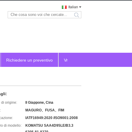
Italian
search
Richiedere un preventivo
Vr
gli:
di origine:
Il Giappone, Cina
:
MAGURO、FUSA、FIM
icazione:
IATF16949:2020 /ISO9001:2008
o di modello:
KOMATSU SAA4D95LE/B3.3