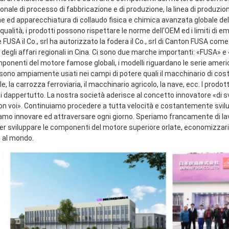
onale di processo di fabbricazione e di produzione, la linea di produzio
e ed apparecchiatura di collaudo fisica e chimica avanzata globale dell
qualità, i prodotti possono rispettare le norme dell'OEM ed i limiti di emi
FUSA il Co., srl ha autorizzato la fodera il Co., srl di Canton FUSA come
 degli affari regionali in Cina. Ci sono due marche importanti: «FUSA» 
mponenti del motore famose globali, i modelli riguardano le serie ameri
sono ampiamente usati nei campi di potere quali il macchinario di costru
le, la carrozza ferroviaria, il macchinario agricolo, la nave, ecc. I prodot
ti dappertutto. La nostra società aderisce al concetto innovatore «di s
con voi». Continuiamo procedere a tutta velocità e costantemente svilup
amo innovare ed attraversare ogni giorno. Speriamo francamente di lavor
 sviluppare le componenti del motore superiore orlate, economizzarici d'
i al mondo.