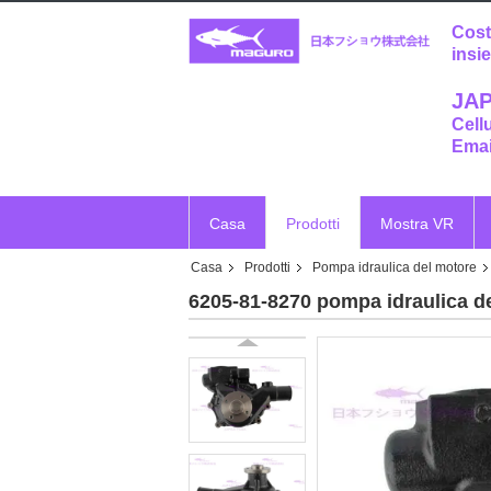
Cost
insi
JAP
Cell
Emai
Casa
Prodotti
Mostra VR
Casa
Prodotti
Pompa idraulica del motore
6205-81-8270 pompa idraulica