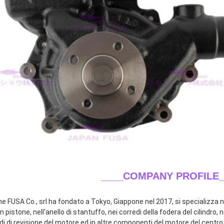
____COMPANY PROFILE_
ne FUSA Co., srl ha fondato a Tokyo, Giappone nel 2017, si specializza ne
n pistone, nell'anello di stantuffo, nei corredi della fodera del cilindro, n
di di revisione del motore ed in altre componenti del motore del centro.