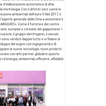
ne d'elaborazione automatica di alta 
a metrologia. Con il difetto zero come lo 
ssione ambientali dell'euro V. Nel 2017, il 
 l'agente generale della Cina a assumere il 
e «MAGURO». Come il fornitore del centro 
cane, europee e coreane del giapponese. I 
zione, il gruppo elettrogeno, il veicolo 
ti sono venduti dappertutto e si fidano di 
viluppo del sogno con ingegnosità e di 
pare le nuove tecnologie, nuovi prodotti. 
are con altri partner globali in questo 
energia, ambientali, efficienti, affidabili 