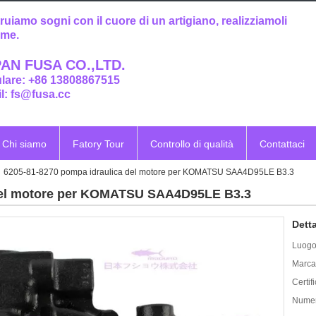
ruiamo sogni con il cuore di un artigiano, realizziamoli
eme.
AN FUSA CO.,LTD.
ulare: +86 13808867515
l: fs@fusa.cc
Chi siamo
Fatory Tour
Controllo di qualità
Contattaci
6205-81-8270 pompa idraulica del motore per KOMATSU SAA4D95LE B3.3
 del motore per KOMATSU SAA4D95LE B3.3
Detta
Luogo 
Marca
Certif
Numer