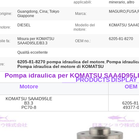
applicabili:
minerario, altro
Guangdong, Cina; Tokyo
MAGURO,FUSA,
origine:
Marca:
Giappone
DIESEL
Modello del
KOMATSU SAA4D
motore:
motore:
Misura per KOMATSU
6205-81-8270
ile fa:
OEM no.:
SAA4D95LE/B3.3
Qualità eccellente
6205-81-8270 pompa idraulica del motore
Pompa idraulic
,
re:
Pompa idraulica del motore di KOMATSU
Pompa idraulica per KOMATSU SAA4D95LE
____PRODUCTS
DISPLAY
Motore
OEM 
KOMATSU SAA4D95LE
B3.3
6205-81
PC70-8
49377-