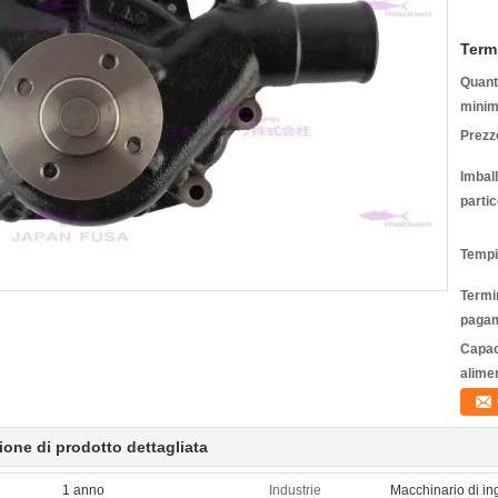
Term
Quanti
minim
Prezz
Imbal
partic
Tempi
Termin
pagam
Capac
alime
ione di prodotto dettagliata
1 anno
Industrie
Macchinario di in