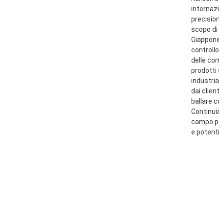
internazi
precision
scopo di 
Giappone 
controllo
delle co
prodotti 
industria
dai clien
ballare 
Continui
campo per
e potent