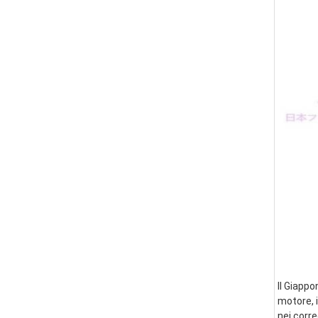
Il Giappo
motore, i
nei corre