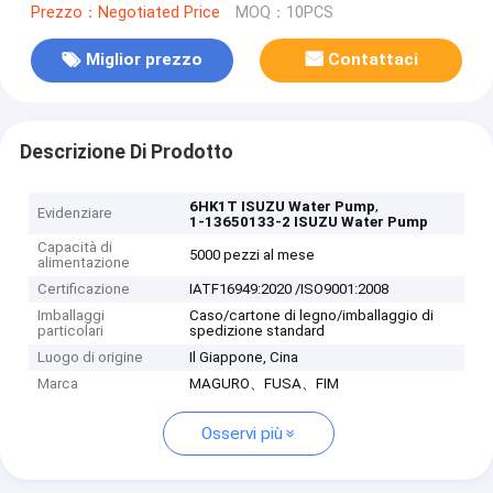
Prezzo：Negotiated Price
MOQ：10PCS
Miglior prezzo
Contattaci
Descrizione Di Prodotto
,
6HK1T ISUZU Water Pump
Evidenziare
1-13650133-2 ISUZU Water Pump
Capacità di
5000 pezzi al mese
alimentazione
Certificazione
IATF16949:2020 /ISO9001:2008
Imballaggi
Caso/cartone di legno/imballaggio di
particolari
spedizione standard
Luogo di origine
Il Giappone, Cina
Marca
MAGURO、FUSA、FIM
Osservi più