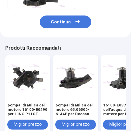
Continua
Prodotti Raccomandati
pompa idraulica del
pompa idraulica del
16100-E0372 
motore 16100-E0490
motore 65.06500-
dell'acqua del
per HINO P11CT
6144B per Doosan
motore per HI
DB58-7
J05E-TM 1610
E0373
Miglior prezzo
Miglior prezzo
Miglior pr