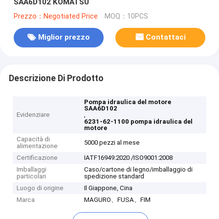
SAA6D102 KOMATSU
Prezzo：Negotiated Price
MOQ：10PCS
Miglior prezzo
Contattaci
Descrizione Di Prodotto
Pompa idraulica del motore
SAA6D102
Evidenziare
,
6231-62-1100 pompa idraulica del
motore
Capacità di
5000 pezzi al mese
alimentazione
Certificazione
IATF16949:2020 /ISO9001:2008
Imballaggi
Caso/cartone di legno/imballaggio di
particolari
spedizione standard
Luogo di origine
Il Giappone, Cina
Marca
MAGURO、FUSA、FIM