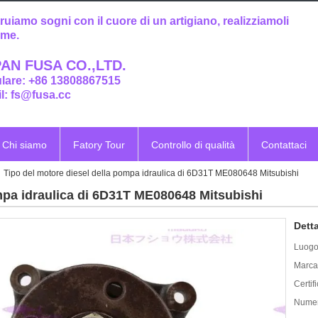
ruiamo sogni con il cuore di un artigiano, realizziamoli
eme.
AN FUSA CO.,LTD.
ulare: +86 13808867515
l: fs@fusa.cc
Chi siamo
Fatory Tour
Controllo di qualità
Contattaci
Tipo del motore diesel della pompa idraulica di 6D31T ME080648 Mitsubishi
mpa idraulica di 6D31T ME080648 Mitsubishi
Detta
Luogo 
Marca
Certif
Numer