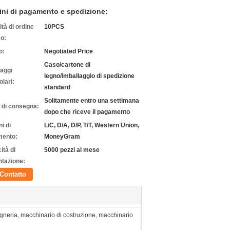
ini di pagamento e spedizione:
tà di ordine
10PCS
o:
o:
Negotiated Price
Caso/cartone di
laggi
legno/imballaggio di spedizione
olari:
standard
Solitamente entro una settimana
 di consegna:
dopo che riceve il pagamento
i di
L/C, D/A, D/P, T/T, Western Union,
ento:
MoneyGram
ità di
5000 pezzi al mese
ntazione:
Contatto
gneria, macchinario di costruzione, macchinario