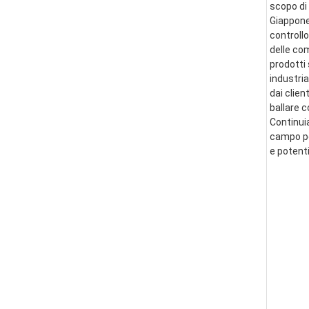
scopo di 
Giappone 
controllo
delle co
prodotti 
industria
dai clien
ballare 
Continui
campo per
e potent