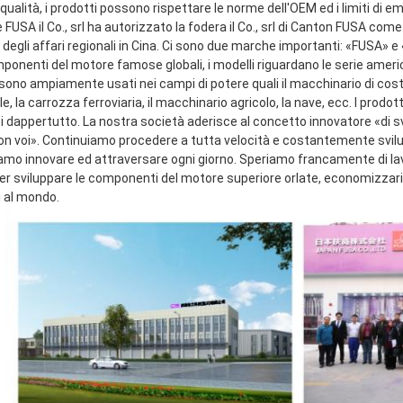
qualità, i prodotti possono rispettare le norme dell'OEM ed i limiti di emi
FUSA il Co., srl ha autorizzato la fodera il Co., srl di Canton FUSA come
 degli affari regionali in Cina. Ci sono due marche importanti: «FUSA» 
mponenti del motore famose globali, i modelli riguardano le serie ameri
sono ampiamente usati nei campi di potere quali il macchinario di costru
le, la carrozza ferroviaria, il macchinario agricolo, la nave, ecc. I prodot
ti dappertutto. La nostra società aderisce al concetto innovatore «di s
con voi». Continuiamo procedere a tutta velocità e costantemente svilup
amo innovare ed attraversare ogni giorno. Speriamo francamente di lavor
 sviluppare le componenti del motore superiore orlate, economizzarici d'
i al mondo.