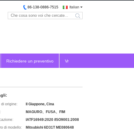
86-138-0886-7515
Italian
search
Richiedere un preventivo
Vr
gli:
di origine:
Il Giappone, Cina
:
MAGURO、FUSA、FIM
icazione:
IATF16949:2020 /ISO9001:2008
o di modello:
Mitsubishi 6D31T ME080648