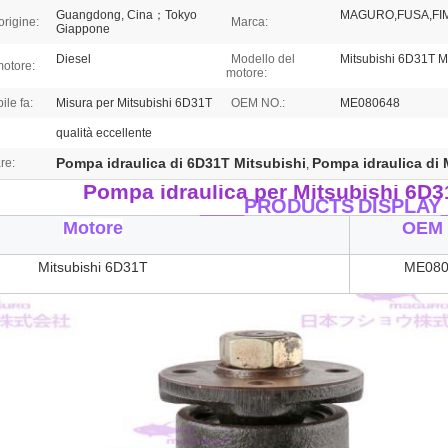
Guangdong, Cina；Tokyo
MAGURO,FUSA,FI
origine:
Marca:
Giappone
Diesel
Modello del
Mitsubishi 6D31T 
motore:
motore:
ile fa:
Misura per Mitsubishi 6D31T
OEM NO.:
ME080648
qualità eccellente
Pompa idraulica di 6D31T Mitsubishi
Pompa idraulica di
re:
,
Pompa idraulica per Mitsubishi 6D
____PRODUCTS
DISPLAY
Motore
OEM 
Mitsubishi 6D31T
ME080