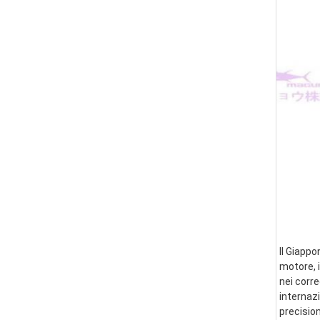
Il Giappo
motore, i
nei corre
internazi
precision