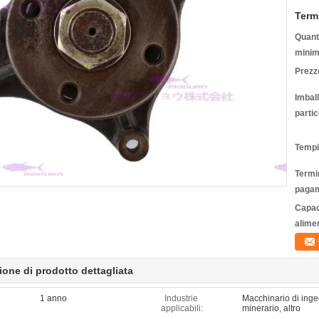
Term
Quanti
minim
Prezz
Imbal
partic
Tempi
Termin
pagam
Capac
alime
ione di prodotto dettagliata
1 anno
Industrie
Macchinario di inge
applicabili:
minerario, altro