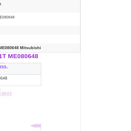
M
ME080648
 ME080648 Mitsubishi
31T ME080648
__
no.
648