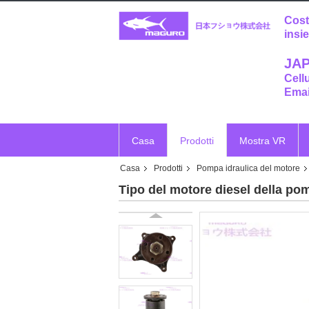
Cost
insi
JAP
Cell
Emai
Casa
Prodotti
Mostra VR
Casa
Prodotti
Pompa idraulica del motore
Tipo del motore diesel della po