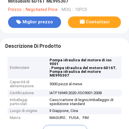
Mitsubishi 6D16T ME995307
Prezzo：Negotiated Price
MOQ：10PCS
Miglior prezzo
Contattaci
Descrizione Di Prodotto
Pompa idraulica del motore di iso
9001
Evidenziare
,
,
Pompa idraulica del motore 6D16T
Pompa idraulica del motore
ME995307
Capacità di
5000 pezzi al mese
alimentazione
Certificazione
IATF16949:2020 /ISO9001:2008
Imballaggi
Caso/cartone di legno/imballaggio di
particolari
spedizione standard
Luogo di origine
Il Giappone, Cina
Marca
MAGURO、FUSA、FIM