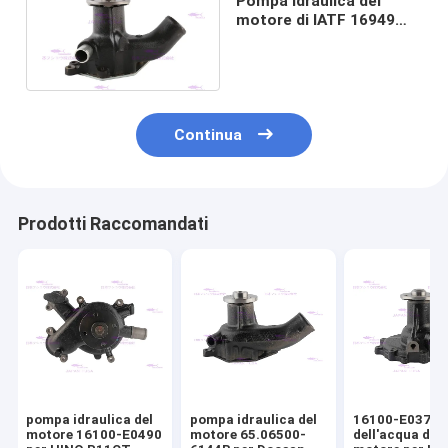
Pompa idraulica del
motore di IATF 16949
per ISUZU 6BD1T 1-
13650016-0
Continua
Prodotti Raccomandati
pompa idraulica del
pompa idraulica del
16100-E0372 
motore 16100-E0490
motore 65.06500-
dell'acqua del