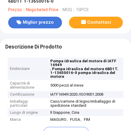
6BD1T 1-13650016-0
Prezzo：Negotiated Price
MOQ：10PCS
Miglior prezzo
Contattaci
Descrizione Di Prodotto
Pompa idraulica del motore di IATF
16949
Evidenziare
,
,
Pompa idraulica del motore 6BD1T
1-13650016-0 pompa idraulica del
motore
Capacità di
5000 pezzi al mese
alimentazione
Certificazione
IATF16949:2020 /ISO9001:2008
Imballaggi
Caso/cartone di legno/imballaggio di
particolari
spedizione standard
Luogo di origine
Il Giappone, Cina
Marca
MAGURO、FUSA、FIM