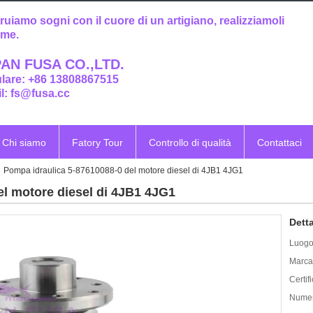
ruiamo sogni con il cuore di un artigiano, realizziamoli
eme.
AN FUSA CO.,LTD.
ulare: +86 13808867515
l: fs@fusa.cc
Chi siamo
Fatory Tour
Controllo di qualità
Contattaci
Pompa idraulica 5-87610088-0 del motore diesel di 4JB1 4JG1
el motore diesel di 4JB1 4JG1
Detta
Luogo 
Marca
Certif
Numer