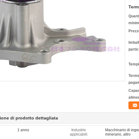
Term
Quanti
minim
Prezz
Imbal
partic
Tempi
Termin
pagam
Capac
alime
ione di prodotto dettagliata
1 anno
Industrie
Macchinario di inge
applicabili:
minerario, altro