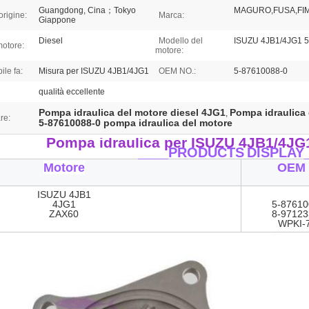
Guangdong, Cina；Tokyo
MAGURO,FUSA,FI
origine:
Marca:
Giappone
Diesel
Modello del
ISUZU 4JB1/4JG1 
motore:
motore:
ile fa:
Misura per ISUZU 4JB1/4JG1
OEM NO.:
5-87610088-0
qualità eccellente
Pompa idraulica del motore diesel 4JG1
Pompa idraulica 
,
re:
5-87610088-0 pompa idraulica del motore
Pompa idraulica per ISUZU 4JB1/4JG
____PRODUCTS
DISPLAY
Motore
OEM 
ISUZU 4JB1
4JG1
5-87610
ZAX60
8-97123
WPKI-