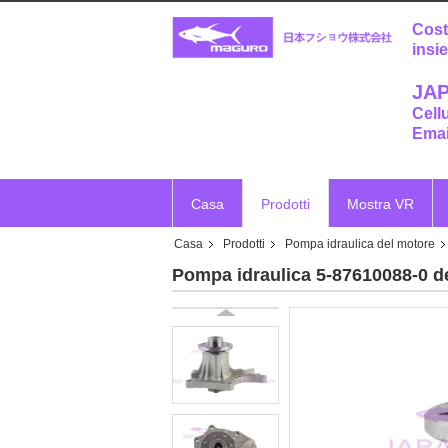
Cost
insi
JAP
Cell
Emai
Casa
Prodotti
Mostra VR
Casa
Prodotti
Pompa idraulica del motore
Pompa idraulica 5-87610088-0 d