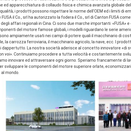
e ed apparecchiatura di collaudo fisica e chimica avanzata globale dell
qualità, i prodotti possono rispettare le norme dell'OEM ed i limiti di emi
FUSA il Co., srl ha autorizzato la fodera il Co., srl di Canton FUSA come
 degli affari regionali in Cina. Ci sono due marche importanti: «FUSA» 
mponenti del motore famose globali, i modelli riguardano le serie ameri
sono ampiamente usati nei campi di potere quali il macchinario di costru
le, la carrozza ferroviaria, il macchinario agricolo, la nave, ecc. I prodot
ti dappertutto. La nostra società aderisce al concetto innovatore «di s
con voi». Continuiamo procedere a tutta velocità e costantemente svilup
amo innovare ed attraversare ogni giorno. Speriamo francamente di lavor
 sviluppare le componenti del motore superiore orlate, economizzarici d'
i al mondo.