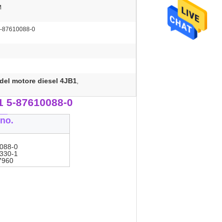
M
5-87610088-0
del motore diesel 4JB1
,
1 5-87610088-0
__
no.
088-0
330-1
7960