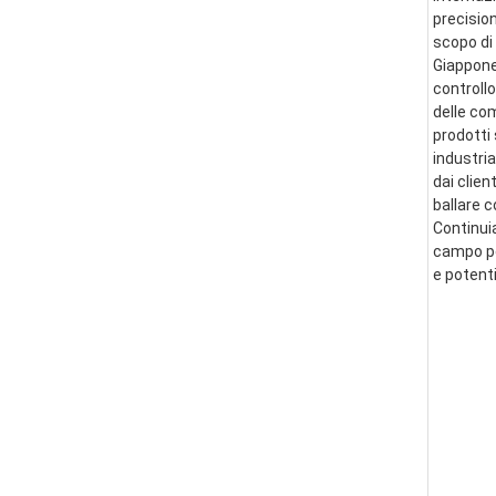
precision
scopo di 
Giappone 
controllo
delle co
prodotti 
industria
dai clien
ballare 
Continui
campo per
e potent