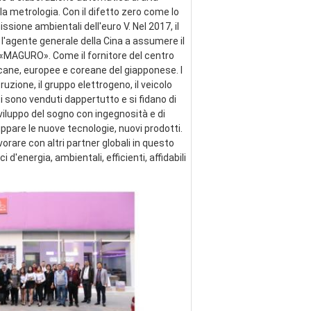
a metrologia. Con il difetto zero come lo 
ssione ambientali dell'euro V. Nel 2017, il 
 l'agente generale della Cina a assumere il 
e «MAGURO». Come il fornitore del centro 
cane, europee e coreane del giapponese. I 
zione, il gruppo elettrogeno, il veicolo 
ti sono venduti dappertutto e si fidano di 
viluppo del sogno con ingegnosità e di 
pare le nuove tecnologie, nuovi prodotti. 
are con altri partner globali in questo 
energia, ambientali, efficienti, affidabili 