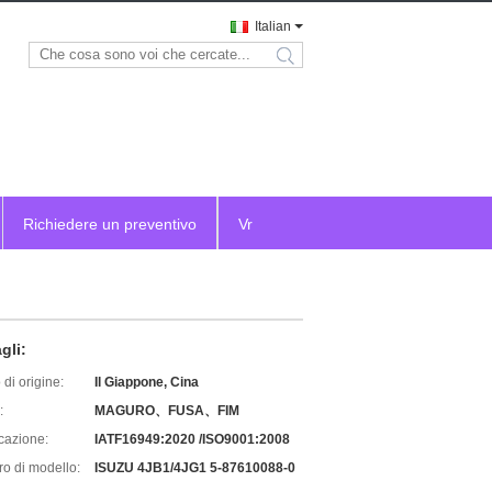
Italian
search
Richiedere un preventivo
Vr
gli:
di origine:
Il Giappone, Cina
:
MAGURO、FUSA、FIM
icazione:
IATF16949:2020 /ISO9001:2008
o di modello:
ISUZU 4JB1/4JG1 5-87610088-0