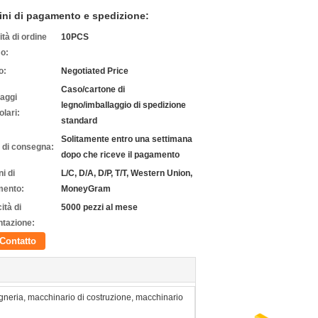
ini di pagamento e spedizione:
tà di ordine
10PCS
o:
o:
Negotiated Price
Caso/cartone di
laggi
legno/imballaggio di spedizione
olari:
standard
Solitamente entro una settimana
 di consegna:
dopo che riceve il pagamento
i di
L/C, D/A, D/P, T/T, Western Union,
ento:
MoneyGram
ità di
5000 pezzi al mese
ntazione:
Contatto
gneria, macchinario di costruzione, macchinario