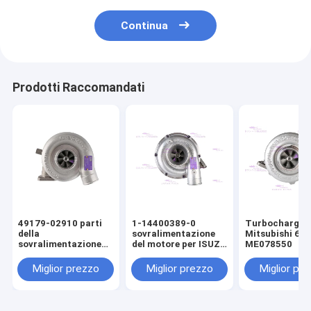
Continua
Prodotti Raccomandati
49179-02910 parti
1-14400389-0
Turbocharger 
della
sovralimentazione
Mitsubishi 6D
sovralimentazione
del motore per ISUZU
ME078550
del motore per
6BG1T
Mitsubishi C6.4
Miglior prezzo
Miglior prezzo
Miglior pr
E320D