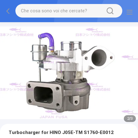
2
/
3
Turbocharger for HINO J05E-TM S1760-E0012