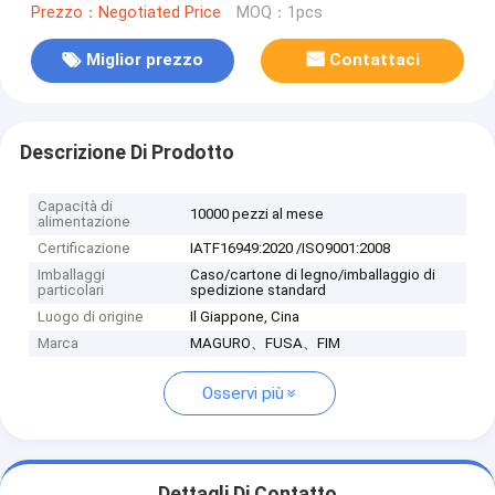
Prezzo：Negotiated Price
MOQ：1pcs
Miglior prezzo
Contattaci
Descrizione Di Prodotto
Capacità di
10000 pezzi al mese
alimentazione
Certificazione
IATF16949:2020 /ISO9001:2008
Imballaggi
Caso/cartone di legno/imballaggio di
particolari
spedizione standard
Luogo di origine
Il Giappone, Cina
Marca
MAGURO、FUSA、FIM
Osservi più
Dettagli Di Contatto