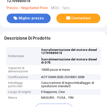
12709880018
Prezzo：Negotiated Price
MOQ：1pcs
Miglior prezzo
Contattaci
Descrizione Di Prodotto
Sovralimentazione del motore diesel
12709880018
Evidenziare
,
Sovralimentazione del motore diesel
di D7E
Capacità di
10000 pezzi al mese
alimentazione
Certificazione
IATF16949:2020 /ISO9001:2008
Imballaggi
Caso/cartone di legno/imballaggio di
particolari
spedizione standard
Luogo di origine
Il Giappone, Cina
Marca
MAGURO、FUSA、FIM