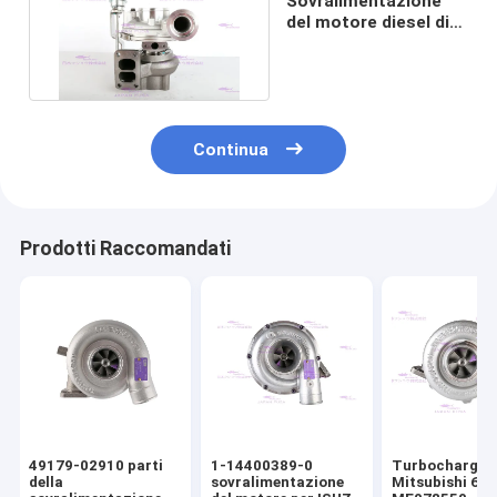
Sovralimentazione
del motore diesel di
D7E 12709880018
Continua
Prodotti Raccomandati
49179-02910 parti
1-14400389-0
Turbocharger 
della
sovralimentazione
Mitsubishi 6D