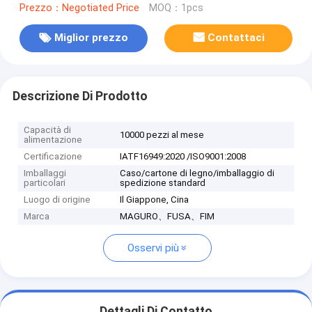
Prezzo：Negotiated Price
MOQ：1pcs
Miglior prezzo
Contattaci
Descrizione Di Prodotto
Capacità di
10000 pezzi al mese
alimentazione
Certificazione
IATF16949:2020 /ISO9001:2008
Imballaggi
Caso/cartone di legno/imballaggio di
particolari
spedizione standard
Luogo di origine
Il Giappone, Cina
Marca
MAGURO、FUSA、FIM
Osservi più
Dettagli Di Contatto