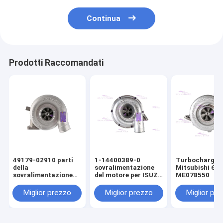
Continua
Prodotti Raccomandati
49179-02910 parti
1-14400389-0
Turbocharger 
della
sovralimentazione
Mitsubishi 6D
sovralimentazione
del motore per ISUZU
ME078550
del motore per
6BG1T
Mitsubishi C6.4
Miglior prezzo
Miglior prezzo
Miglior pr
E320D