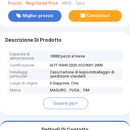
Prezzo：Negotiated Price
MOQ：1pcs
Miglior prezzo
Contattaci
Descrizione Di Prodotto
Capacità di
10000 pezzi al mese
alimentazione
Certificazione
IATF16949:2020 /ISO9001:2008
Imballaggi
Caso/cartone di legno/imballaggio di
particolari
spedizione standard
Luogo di origine
Il Giappone, Cina
Marca
MAGURO、FUSA、FIM
Osservi più
Dettagli Di Contatto