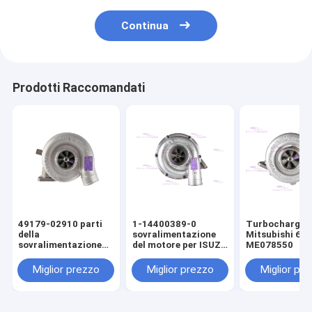
Continua
Prodotti Raccomandati
49179-02910 parti
1-14400389-0
Turbocharger 
della
sovralimentazione
Mitsubishi 6D
sovralimentazione
del motore per ISUZU
ME078550
del motore per
6BG1T
Mitsubishi C6.4
Miglior prezzo
Miglior prezzo
Miglior pr
E320D