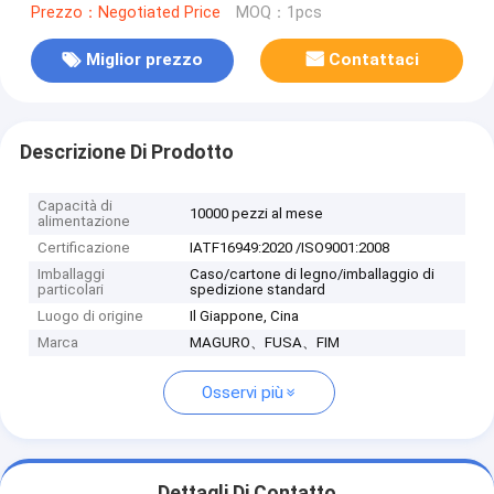
Prezzo：Negotiated Price
MOQ：1pcs
Miglior prezzo
Contattaci
Descrizione Di Prodotto
Capacità di
10000 pezzi al mese
alimentazione
Certificazione
IATF16949:2020 /ISO9001:2008
Imballaggi
Caso/cartone di legno/imballaggio di
particolari
spedizione standard
Luogo di origine
Il Giappone, Cina
Marca
MAGURO、FUSA、FIM
Osservi più
Dettagli Di Contatto