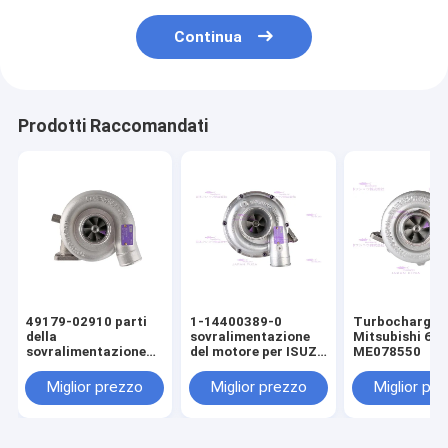
Continua
Prodotti Raccomandati
49179-02910 parti
1-14400389-0
Turbocharger 
della
sovralimentazione
Mitsubishi 6D
sovralimentazione
del motore per ISUZU
ME078550
del motore per
6BG1T
Mitsubishi C6.4
Miglior prezzo
Miglior prezzo
Miglior pr
E320D