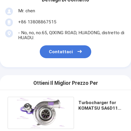
Mr. chen
+86 13808867515
- No, no, no.65, QIXING ROAD, HUADONG, distretto di
HUADU.
Contattaci
Ottieni Il Miglior Prezzo Per
Turbocharger for
KOMATSU SA6D114
6743-81-8040