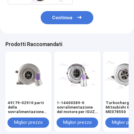
Continua
Prodotti Raccomandati
49179-02910 parti
1-14400389-0
Turbocharger 
della
sovralimentazione
Mitsubishi 6D
sovralimentazione
del motore per ISUZU
ME078550
del motore per
6BG1T
Mitsubishi C6.4
Miglior prezzo
Miglior prezzo
Miglior pr
E320D