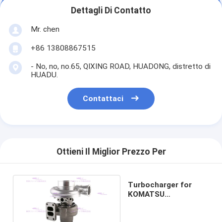
Dettagli Di Contatto
Mr. chen
+86 13808867515
- No, no, no.65, QIXING ROAD, HUADONG, distretto di
HUADU.
Contattaci
Ottieni Il Miglior Prezzo Per
Turbocharger for
KOMATSU
SAA6D107E-1B 6754-
81-8090