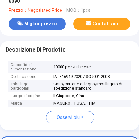
8090
Prezzo：Negotiated Price
MOQ：1pcs
Miglior prezzo
Contattaci
Descrizione Di Prodotto
Capacità di
10000 pezzi al mese
alimentazione
Certificazione
IATF16949:2020 /ISO9001:2008
Imballaggi
Caso/cartone di legno/imballaggio di
particolari
spedizione standard
Luogo di origine
Il Giappone, Cina
Marca
MAGURO、FUSA、FIM
Osservi più