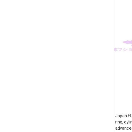
Japan FUS
ring, cyl
advanced