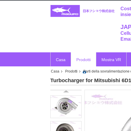
Cost
insi
JAP
Cell
Emai
Casa
Prodotti
Mostra VR
Casa
Prodotti
Parti della sovralimentazione
Turbocharger for Mitsubishi 6