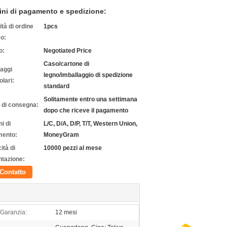
ini di pagamento e spedizione:
tà di ordine
1pcs
o:
o:
Negotiated Price
Caso/cartone di
laggi
legno/imballaggio di spedizione
olari:
standard
Solitamente entro una settimana
 di consegna:
dopo che riceve il pagamento
i di
L/C, D/A, D/P, T/T, Western Union,
ento:
MoneyGram
ità di
10000 pezzi al mese
ntazione:
Contatto
Garanzia:
12 mesi