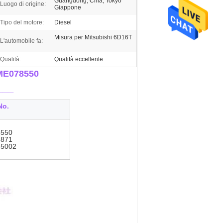
Guangdong, Cina; Tokyo
Luogo di origine:
Giappone
Tipo del motore:
Diesel
Misura per Mitsubishi 6D16T
L'automobile fa:
Qualità:
Qualità eccellente
 ME078550
___
No.
550
871
-5002