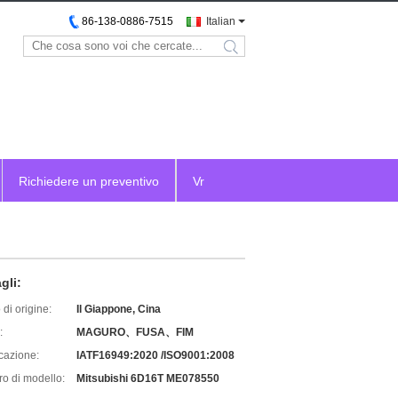
86-138-0886-7515
Italian
search
Richiedere un preventivo
Vr
gli:
di origine:
Il Giappone, Cina
:
MAGURO、FUSA、FIM
icazione:
IATF16949:2020 /ISO9001:2008
o di modello:
Mitsubishi 6D16T ME078550