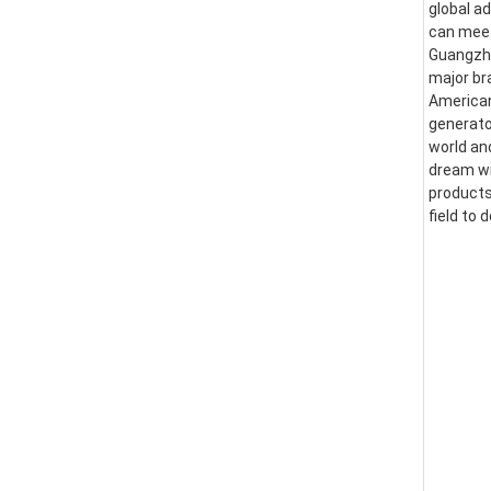
global a
can meet
Guangzhou
major br
American
generator
world an
dream wi
products
field to 