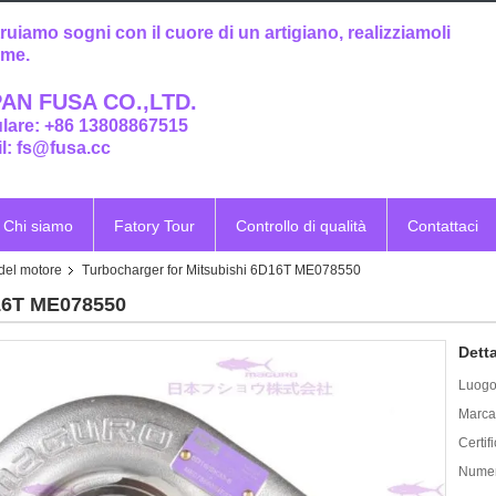
ruiamo sogni con il cuore di un artigiano, realizziamoli
eme.
AN FUSA CO.,LTD.
ulare: +86 13808867515
l: fs@fusa.cc
Chi siamo
Fatory Tour
Controllo di qualità
Contattaci
 del motore
Turbocharger for Mitsubishi 6D16T ME078550
D16T ME078550
Detta
Luogo 
Marca
Certif
Numer