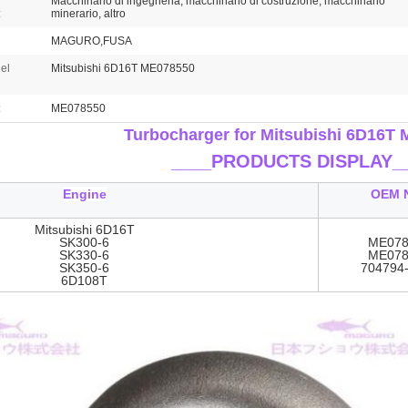
Macchinario di ingegneria, macchinario di costruzione, macchinario
:
minerario, altro
MAGURO,FUSA
el
Mitsubishi 6D16T ME078550
:
ME078550
Turbocharger for Mitsubishi 6D16T
____
PRODUCTS DISPLAY_
Engine
OEM 
Mitsubishi 6D16T
SK300-6
ME078
SK330-6
ME078
SK350-6
704794
6D108T