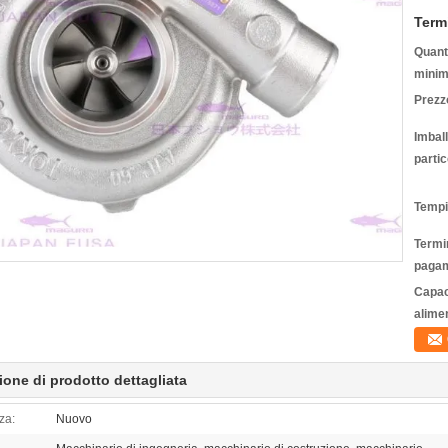
Term
Quanti
minim
Prezz
Imbal
partic
Tempi
Termin
pagam
Capac
alime
ione di prodotto dettagliata
za:
Nuovo