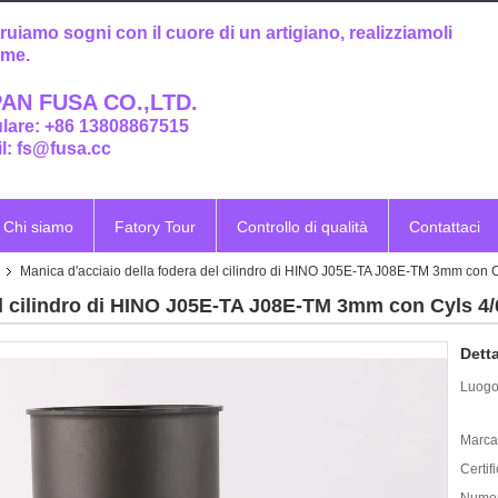
ruiamo sogni con il cuore di un artigiano, realizziamoli
eme.
AN FUSA CO.,LTD.
ulare: +86 13808867515
l: fs@fusa.cc
Chi siamo
Fatory Tour
Controllo di qualità
Contattaci
Manica d'acciaio della fodera del cilindro di HINO J05E-TA J08E-TM 3mm con
el cilindro di HINO J05E-TA J08E-TM 3mm con Cyls 4
Detta
Luogo 
Marca
Certif