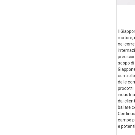
Il Giappo
motore, i
nei corre
internazi
precision
scopo di 
Giappone 
controllo
delle co
prodotti 
industria
dai clien
ballare 
Continui
campo per
e potent