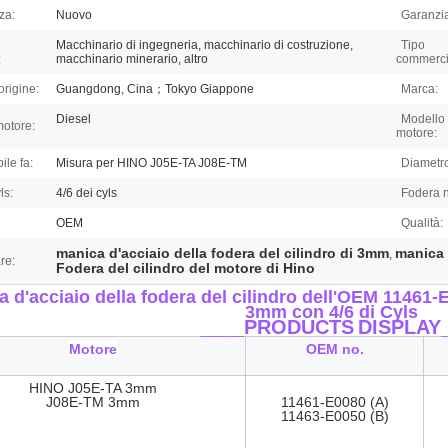
za:
Nuovo
Garanzi
Macchinario di ingegneria, macchinario di costruzione,
Tipo
:
macchinario minerario, altro
commerci
origine:
Guangdong, Cina；Tokyo Giappone
Marca:
Diesel
Modello 
motore:
motore:
ile fa:
Misura per HINO J05E-TA J08E-TM
Diametr
ls:
4/6 dei cyls
Fodera n
OEM
Qualità:
manica d'acciaio della fodera del cilindro di 3mm
manica 
,
re:
Fodera del cilindro del motore di Hino
a d'acciaio della fodera del cilindro dell'OEM 1146
3mm con 4/6 di Cyls
____PRODUCTS
DISPLAY
Motore
OEM no.
HINO J05E-TA 3mm
J08E-TM 3mm
11461-E0080 (A)
11463-E0050 (B)