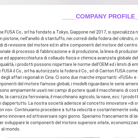
____COMPANY PROFILE_
ne FUSA Co., srl ha fondato a Tokyo, Giappone nel 2017, si specializza ne
n pistone, nell'anello di stantuffo, nei corredi della fodera del cilindro, n
di di revisione del motore ed in altre componenti del motore del centro.
onale di processo di fabbricazione e di produzione, la linea di produzio
e ed apparecchiatura di collaudo fisica e chimica avanzata globale dell
qualità, i prodotti possono rispettare le norme dell'OEM ed i limiti di emi
FUSA il Co., srl ha autorizzato la fodera il Co., srl di Canton FUSA come
 degli affari regionali in Cina. Ci sono due marche importanti: «FUSA» 
mponenti del motore famose globali, i modelli riguardano le serie ameri
sono ampiamente usati nei campi di potere quali il macchinario di costru
le, la carrozza ferroviaria, il macchinario agricolo, la nave, ecc. I prodot
ti dappertutto. La nostra società aderisce al concetto innovatore «di s
con voi». Continuiamo procedere a tutta velocità e costantemente svilup
amo innovare ed attraversare ogni giorno. Speriamo francamente di lavor
 sviluppare le componenti del motore superiore orlate, economizzarici d'
i al mondo.