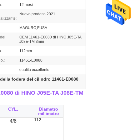
a:
12 mesi
Nuovo prodotto 2021
alizzante:
MAGURO,FUSA
del
OEM 11461-E0080 di HINO J05E-TA
J08E-TM 3mm
o:
112mm
o.:
11461-E0080
qualità eccellente
della fodera del cilindro 11461-E0080
,
1-E0080 di HINO J05E-TA J08E-TM
__
CYL.
Diametro
millimetro
112
4/6