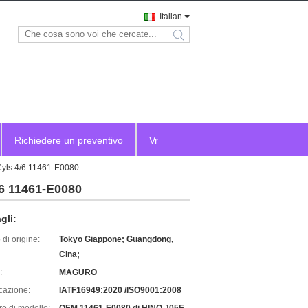
Italian
search
Richiedere un preventivo
Vr
 Cyls 4/6 11461-E0080
/6 11461-E0080
gli:
di origine:
Tokyo Giappone; Guangdong,
Cina;
:
MAGURO
icazione:
IATF16949:2020 /ISO9001:2008