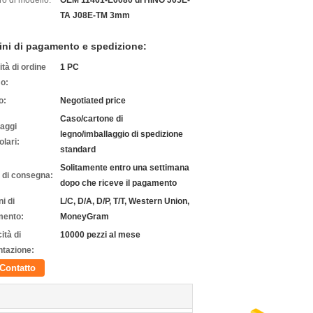
o di modello:
OEM 11461-E0080 di HINO J05E-
TA J08E-TM 3mm
ini di pagamento e spedizione:
tà di ordine
1 PC
o:
o:
Negotiated price
Caso/cartone di
laggi
legno/imballaggio di spedizione
olari:
standard
Solitamente entro una settimana
 di consegna:
dopo che riceve il pagamento
i di
L/C, D/A, D/P, T/T, Western Union,
ento:
MoneyGram
ità di
10000 pezzi al mese
ntazione:
Contatto