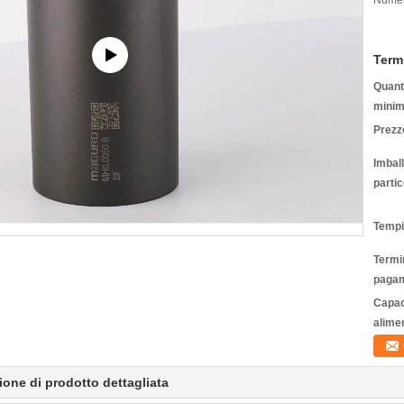
Numer
Term
Quanti
minim
Prezz
Imbal
partic
Tempi
Termin
pagam
Capac
alime
ione di prodotto dettagliata