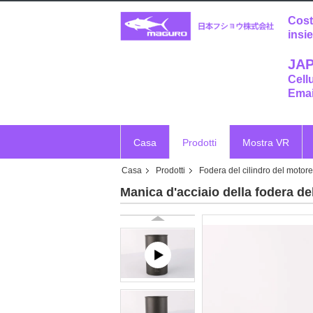
Cost
insi
JAP
Cell
Emai
Casa
Prodotti
Mostra VR
Casa
Prodotti
Fodera del cilindro del motore
Manica d'acciaio della fodera d