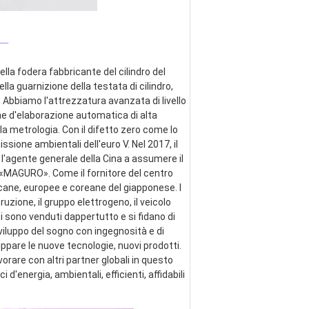
_
lla fodera fabbricante del cilindro del 
ella guarnizione della testata di cilindro, 
 Abbiamo l'attrezzatura avanzata di livello 
ne d'elaborazione automatica di alta 
a metrologia. Con il difetto zero come lo 
ssione ambientali dell'euro V. Nel 2017, il 
 l'agente generale della Cina a assumere il 
e «MAGURO». Come il fornitore del centro 
cane, europee e coreane del giapponese. I 
zione, il gruppo elettrogeno, il veicolo 
ti sono venduti dappertutto e si fidano di 
viluppo del sogno con ingegnosità e di 
pare le nuove tecnologie, nuovi prodotti. 
are con altri partner globali in questo 
energia, ambientali, efficienti, affidabili 