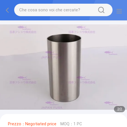
2
/
2
Prezzo：Negotiated price
MOQ：1 PC