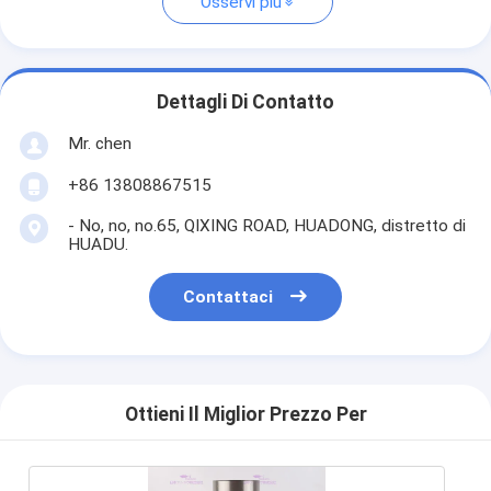
Osservi più
Dettagli Di Contatto
Mr. chen
+86 13808867515
- No, no, no.65, QIXING ROAD, HUADONG, distretto di
HUADU.
Contattaci
Ottieni Il Miglior Prezzo Per