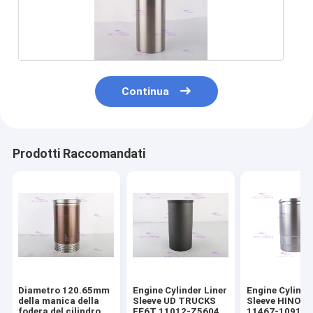
Continua
Prodotti Raccomandati
Diametro 120.65mm
Engine Cylinder Liner
Engine Cylinde
della manica della
Sleeve UD TRUCKS
Sleeve HINO E
fodera del cilindro
FE6T 11012-Z5604
11467-1091 D