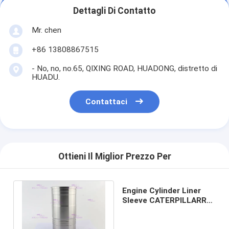
Dettagli Di Contatto
Mr. chen
+86 13808867515
- No, no, no.65, QIXING ROAD, HUADONG, distretto di
HUADU.
Contattaci
Ottieni Il Miglior Prezzo Per
Engine Cylinder Liner
Sleeve CATERPILLARRR
C18 516-9693 DIA
145mm