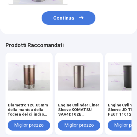
Continua
Prodotti Raccomandati
Diametro 120.65mm
Engine Cylinder Liner
Engine Cylinde
della manica della
Sleeve KOMATSU
Sleeve UD TR
fodera del cilindro
SAA4D102E
FE6T 11012-Z
del motore 110-5800
SAA6D102E 6736-
DIA 108mm
di CATERPILLARR
29-2110 DIA 102 mm
Miglior prezzo
Miglior prezzo
Miglior pr
3306