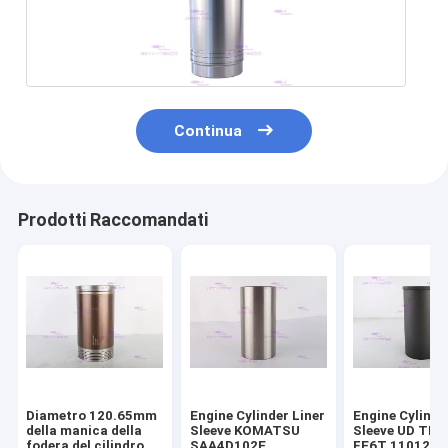
Continua
Prodotti Raccomandati
Diametro 120.65mm
Engine Cylinder Liner
Engine Cylinde
della manica della
Sleeve KOMATSU
Sleeve UD TR
fodera del cilindro
SAA4D102E
FE6T 11012-Z