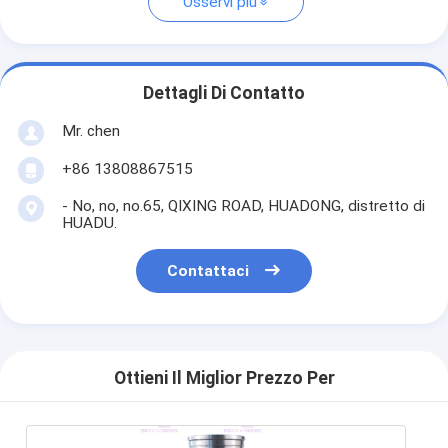
Osservi più
Dettagli Di Contatto
Mr. chen
+86 13808867515
- No, no, no.65, QIXING ROAD, HUADONG, distretto di
HUADU.
Contattaci
Ottieni Il Miglior Prezzo Per