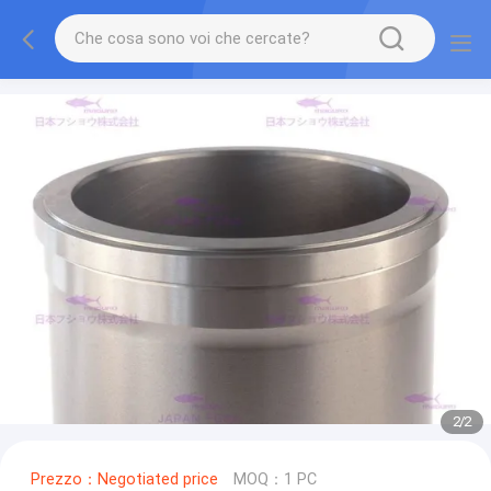
2
/
2
Prezzo：Negotiated price
MOQ：1 PC