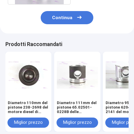
Continua
Prodotti Raccomandati
Diametro 110mm del
Diametro 111mm del
Diametro 95m
pistone 238-2698 del
pistone 65.02501-
pistone 6204-
motore diesel di
0228B delle
2141 del moto
CATERPILLARR C7
componenti del
diesel di KOM
motore di DOOSAN
S4D95LE-2
Miglior prezzo
Miglior prezzo
Miglior pr
DE08T