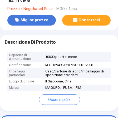
DIA 115 mm
Prezzo：Negotiated Price
MOQ：1pcs
Miglior prezzo
Contattaci
Descrizione Di Prodotto
Capacità di
10000 pezzi al mese
alimentazione
Certificazione
IATF16949:2020 /ISO9001:2008
Imballaggi
Caso/cartone di legno/imballaggio di
particolari
spedizione standard
Luogo di origine
Il Giappone, Cina
Marca
MAGURO、FUSA、FIM
Osservi più