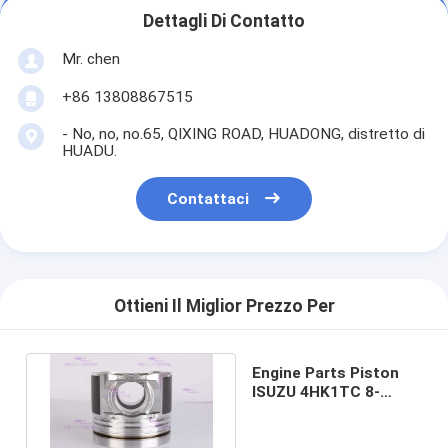
Dettagli Di Contatto
Mr. chen
+86 13808867515
- No, no, no.65, QIXING ROAD, HUADONG, distretto di
HUADU.
Contattaci
Ottieni Il Miglior Prezzo Per
Engine Parts Piston
ISUZU 4HK1TC 8-
98041062-2 DIA 115
mm