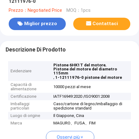
12111976-0
Prezzo：Negotiated Price
MOQ：1pcs
Miglior prezzo
Contattaci
Descrizione Di Prodotto
,
Pistone 6HK1T del motore
Pistone del motore del diametro
Evidenziare
115mm
,
1-12111976-0 pistone del motore
Capacità di
10000 pezzi al mese
alimentazione
Certificazione
IATF16949:2020 /ISO9001:2008
Imballaggi
Caso/cartone di legno/imballaggio di
particolari
spedizione standard
Luogo di origine
Il Giappone, Cina
Marca
MAGURO、FUSA、FIM
Osservi più