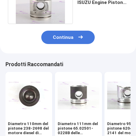
ISUZU Engine Piston
6HK1T 1-12111976-0
Continua
Prodotti Raccomandati
Diametro 110mm del
Diametro 111mm del
Diametro 95m
pistone 238-2698 del
pistone 65.02501-
pistone 6204-
motore diesel di
0228B delle
2141 del moto