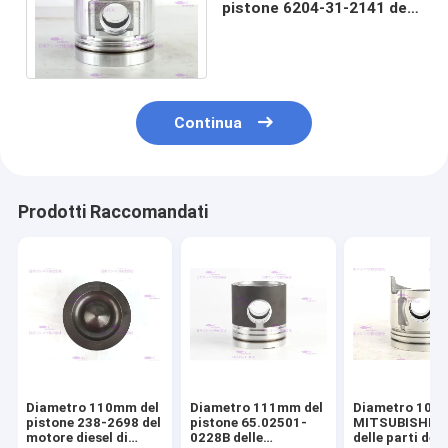
pistone 6204-31-2141 del
motore diesel di KOMATSU
S4D95LE-2
Continua
Prodotti Raccomandati
Diametro 110mm del
Diametro 111mm del
Diametro 104
pistone 238-2698 del
pistone 65.02501-
MITSUBISHI 4
motore diesel di
0228B delle
delle parti del