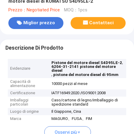
motore diesel di KOMATSU S4D95LE-2
Prezzo：Negotiated Price
MOQ：1pcs
Miglior prezzo
Contattaci
Descrizione Di Prodotto
,
Pistone del motore diesel S4D95LE-2
6204-31-2141 pistone del motore
Evidenziare
diesel
,
pistone del motore diesel di 95mm
Capacità di
10000 pezzi al mese
alimentazione
Certificazione
IATF16949:2020 /ISO9001:2008
Imballaggi
Caso/cartone di legno/imballaggio di
particolari
spedizione standard
Luogo di origine
Il Giappone, Cina
Marca
MAGURO、FUSA、FIM
Osservi più