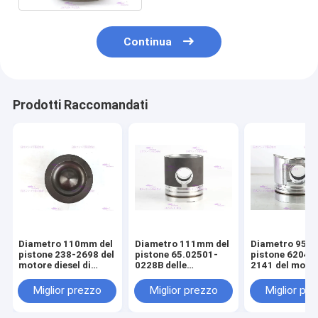
Continua
Prodotti Raccomandati
Diametro 110mm del
Diametro 111mm del
Diametro 95m
pistone 238-2698 del
pistone 65.02501-
pistone 6204-
motore diesel di
0228B delle
2141 del moto
CATERPILLARR C7
componenti del
diesel di KOM
motore di DOOSAN
S4D95LE-2
Miglior prezzo
Miglior prezzo
Miglior pr
DE08T