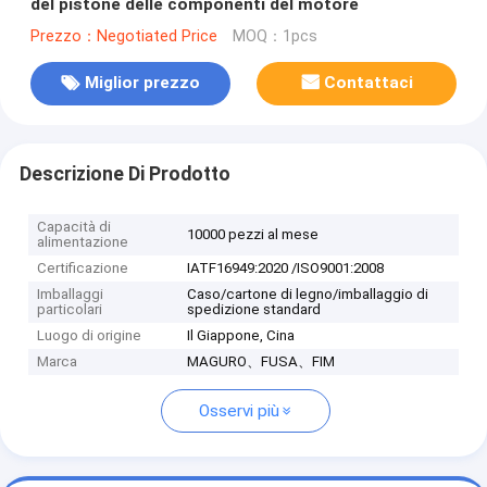
del pistone delle componenti del motore
Prezzo：Negotiated Price
MOQ：1pcs
Miglior prezzo
Contattaci
Descrizione Di Prodotto
Capacità di
10000 pezzi al mese
alimentazione
Certificazione
IATF16949:2020 /ISO9001:2008
Imballaggi
Caso/cartone di legno/imballaggio di
particolari
spedizione standard
Luogo di origine
Il Giappone, Cina
Marca
MAGURO、FUSA、FIM
Osservi più