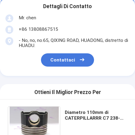
Dettagli Di Contatto
Mr. chen
+86 13808867515
- No, no, no.65, QIXING ROAD, HUADONG, distretto di
HUADU.
Contattaci
Ottieni Il Miglior Prezzo Per
Diametro 110mm di
CATERPILLARRR C7 238-
2720 del pistone delle
componenti del motore