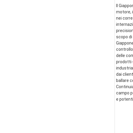
Il Giappo
motore, i
nei corre
internazi
precision
scopo di 
Giappone 
controllo
delle co
prodotti 
industria
dai clien
ballare 
Continui
campo per
e potent