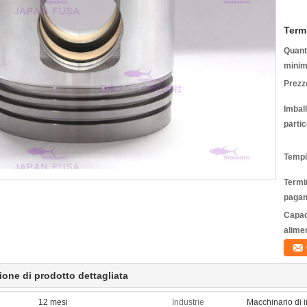
Term
Quanti
minim
Prezz
Imbal
partic
Tempi
Termin
pagam
Capac
alime
ione di prodotto dettagliata
12 mesi
Industrie
Macchinario di i