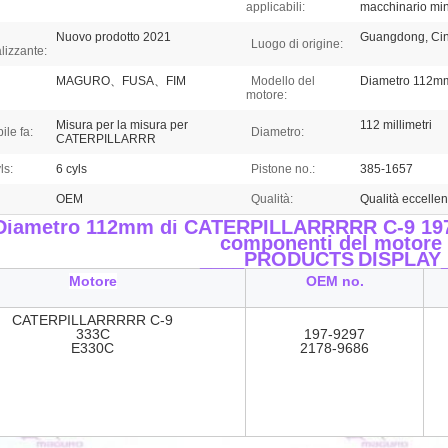
applicabili:
macchinario mine
Nuovo prodotto 2021
Guangdong, Cin
Luogo di origine:
lizzante:
MAGURO、FUSA、FIM
Modello del
Diametro 112m
motore:
Misura per la misura per
112 millimetri
ile fa:
Diametro:
CATERPILLARRR
ls:
6 cyls
Pistone no.:
385-1657
OEM
Qualità:
Qualità eccellen
Diametro 112mm di CATERPILLARRRRR C-9 197-9
componenti del motore
____PRODUCTS
DISPLAY
Motore
OEM no.
CATERPILLARRRRR C-9
333C
197-9297
E330C
2178-9686