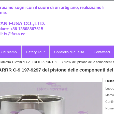
ruiamo sogni con il cuore di un artigiano, realizziamoli
eme.
AN FUSA CO.,LTD.
ulare: +86 13808867515
l: fs@fusa.cc
Chi siamo
Fatory Tour
Controllo di qualità
Contattaci
iametro 112mm di CATERPILLARRR C-9 197-9297 del pistone delle componenti d
RR C-9 197-9297 del pistone delle componenti del
Detta
Luogo 
Marca
Certif
Numer