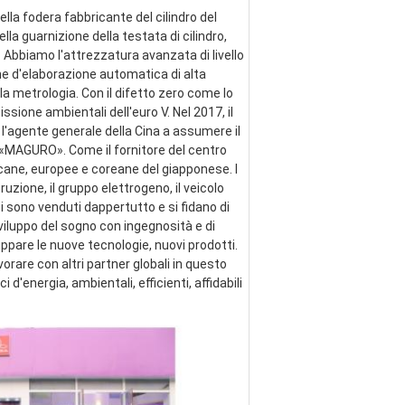
lla fodera fabbricante del cilindro del 
ella guarnizione della testata di cilindro, 
 Abbiamo l'attrezzatura avanzata di livello 
ne d'elaborazione automatica di alta 
a metrologia. Con il difetto zero come lo 
ssione ambientali dell'euro V. Nel 2017, il 
 l'agente generale della Cina a assumere il 
e «MAGURO». Come il fornitore del centro 
cane, europee e coreane del giapponese. I 
zione, il gruppo elettrogeno, il veicolo 
ti sono venduti dappertutto e si fidano di 
viluppo del sogno con ingegnosità e di 
pare le nuove tecnologie, nuovi prodotti. 
are con altri partner globali in questo 
energia, ambientali, efficienti, affidabili 