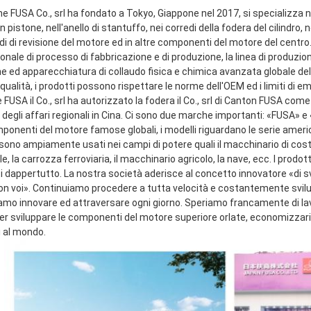
ne FUSA Co., srl ha fondato a Tokyo, Giappone nel 2017, si specializza ne
n pistone, nell'anello di stantuffo, nei corredi della fodera del cilindro, n
di di revisione del motore ed in altre componenti del motore del centro.
onale di processo di fabbricazione e di produzione, la linea di produzio
e ed apparecchiatura di collaudo fisica e chimica avanzata globale dell
qualità, i prodotti possono rispettare le norme dell'OEM ed i limiti di emi
FUSA il Co., srl ha autorizzato la fodera il Co., srl di Canton FUSA come
 degli affari regionali in Cina. Ci sono due marche importanti: «FUSA» 
mponenti del motore famose globali, i modelli riguardano le serie ameri
sono ampiamente usati nei campi di potere quali il macchinario di costru
le, la carrozza ferroviaria, il macchinario agricolo, la nave, ecc. I prodot
ti dappertutto. La nostra società aderisce al concetto innovatore «di s
con voi». Continuiamo procedere a tutta velocità e costantemente svilup
amo innovare ed attraversare ogni giorno. Speriamo francamente di lavor
 sviluppare le componenti del motore superiore orlate, economizzarici d'
i al mondo.