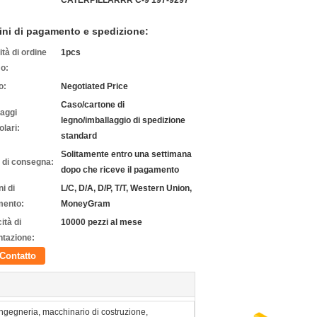
CATERPILLARRR C-9 197-9297
ini di pagamento e spedizione:
tà di ordine
1pcs
o:
o:
Negotiated Price
Caso/cartone di
laggi
legno/imballaggio di spedizione
olari:
standard
Solitamente entro una settimana
 di consegna:
dopo che riceve il pagamento
i di
L/C, D/A, D/P, T/T, Western Union,
ento:
MoneyGram
ità di
10000 pezzi al mese
ntazione:
Contatto
ngegneria, macchinario di costruzione,