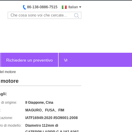
86-138-0886-7515
Italian
search
Richiedere un preventivo
Vr
el motore
 motore
gli:
di origine:
Il Giappone, Cina
:
MAGURO、FUSA、FIM
icazione:
IATF16949:2020 /ISO9001:2008
o di modello:
Diametro 112mm di