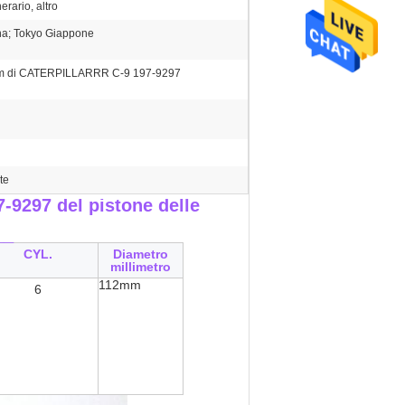
rario, altro
a; Tokyo Giappone
m di CATERPILLARRR C-9 197-9297
te
297 del pistone delle
__
CYL.
Diametro
millimetro
112mm
6