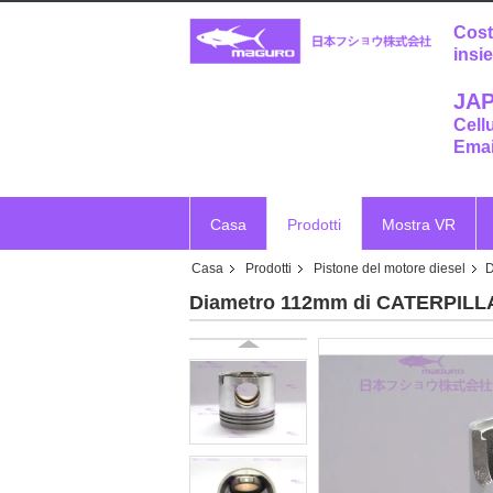
Cost
insi
JAP
Cell
Emai
Casa
Prodotti
Mostra VR
Casa
Prodotti
Pistone del motore diesel
D
Diametro 112mm di CATERPILLAR