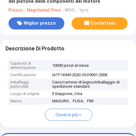
del pistone delle componenti del motore
Prezzo：Negotiated Price
MOQ：1pcs
Miglior prezzo
Contattaci
Descrizione Di Prodotto
Capacità di
10000 pezzi al mese
alimentazione
Certificazione
IATF16949:2020 /ISO9001:2008
Imballaggi
Caso/cartone di legno/imballaggio di
particolari
spedizione standard
Luogo di origine
Il Giappone, Cina
Marca
MAGURO、FUSA、FIM
Osservi più