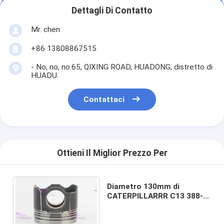
Dettagli Di Contatto
Mr. chen
+86 13808867515
- No, no, no.65, QIXING ROAD, HUADONG, distretto di
HUADU.
Contattaci
Ottieni Il Miglior Prezzo Per
Diametro 130mm di
CATERPILLARRR C13 388-
9353 del pistone delle
componenti del motore