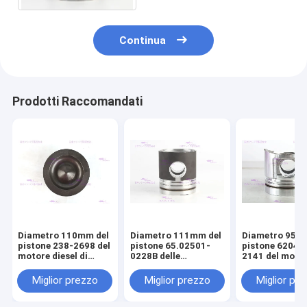
Continua
Prodotti Raccomandati
Diametro 110mm del
Diametro 111mm del
Diametro 95m
pistone 238-2698 del
pistone 65.02501-
pistone 6204-
motore diesel di
0228B delle
2141 del moto
CATERPILLARR C7
componenti del
diesel di KOM
motore di DOOSAN
S4D95LE-2
Miglior prezzo
Miglior prezzo
Miglior pr
DE08T