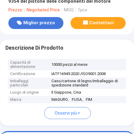
9354 del pistone delle componenti del motore
Prezzo：Negotiated Price
MOQ：1pcs
Miglior prezzo
Contattaci
Descrizione Di Prodotto
Capacità di
10000 pezzi al mese
alimentazione
Certificazione
IATF16949:2020 /ISO9001:2008
Imballaggi
Caso/cartone di legno/imballaggio di
particolari
spedizione standard
Luogo di origine
Il Giappone, Cina
Marca
MAGURO、FUSA、FIM
Osservi più