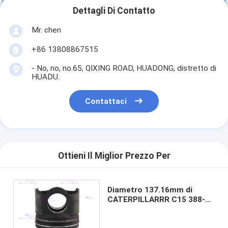
Dettagli Di Contatto
Mr. chen
+86 13808867515
- No, no, no.65, QIXING ROAD, HUADONG, distretto di
HUADU.
Contattaci
Ottieni Il Miglior Prezzo Per
Diametro 137.16mm di
CATERPILLARRR C15 388-
9354 del pistone delle
componenti del motore