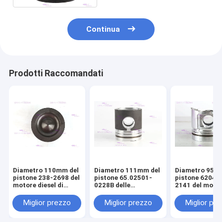
Continua
Prodotti Raccomandati
Diametro 110mm del
Diametro 111mm del
Diametro 95m
pistone 238-2698 del
pistone 65.02501-
pistone 6204-
motore diesel di
0228B delle
2141 del moto
CATERPILLARR C7
componenti del
diesel di KOM
motore di DOOSAN
S4D95LE-2
Miglior prezzo
Miglior prezzo
Miglior pr
DE08T