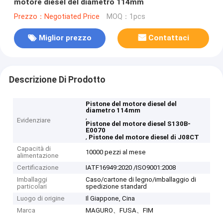
motore diesel del diametro 114mm
Prezzo：Negotiated Price
MOQ：1pcs
Miglior prezzo
Contattaci
Descrizione Di Prodotto
Pistone del motore diesel del
diametro 114mm
,
Evidenziare
Pistone del motore diesel S130B-
E0070
,
Pistone del motore diesel di J08CT
Capacità di
10000 pezzi al mese
alimentazione
Certificazione
IATF16949:2020 /ISO9001:2008
Imballaggi
Caso/cartone di legno/imballaggio di
particolari
spedizione standard
Luogo di origine
Il Giappone, Cina
Marca
MAGURO、FUSA、FIM