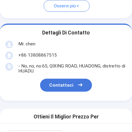
Osservi più
Dettagli Di Contatto
Mr. chen
+86 13808867515
- No, no, no.65, QIXING ROAD, HUADONG, distretto di
HUADU.
Contattaci
Ottieni Il Miglior Prezzo Per