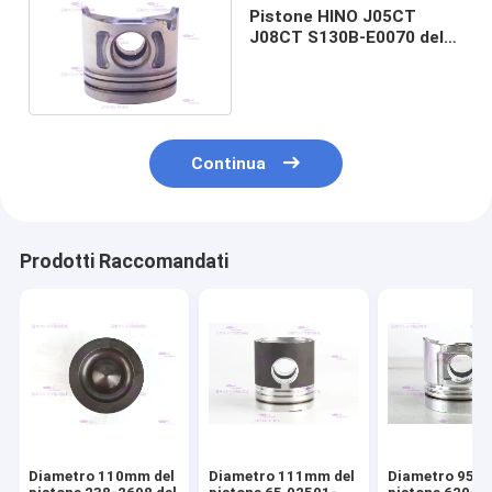
Pistone HINO J05CT
J08CT S130B-E0070 del
motore diesel del
diametro 114mm
Continua
Prodotti Raccomandati
Diametro 110mm del
Diametro 111mm del
Diametro 95m