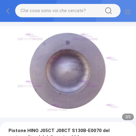
2
/
2
Pistone HINO J05CT J08CT S130B-E0070 del