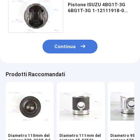
Pistone ISUZU 4BG1T-3G
6BG1T-3G 1-12111918-0
del motore diesel del
diametro 105mm
Continua
Prodotti Raccomandati
Diametro 110mm del
Diametro 111mm del
Diametro 95m