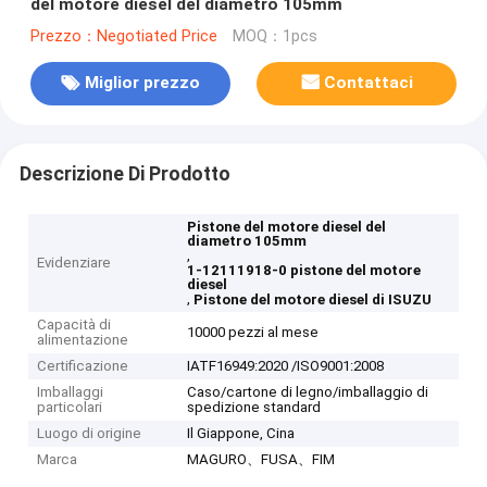
del motore diesel del diametro 105mm
Prezzo：Negotiated Price
MOQ：1pcs
Miglior prezzo
Contattaci
Descrizione Di Prodotto
Pistone del motore diesel del
diametro 105mm
,
Evidenziare
1-12111918-0 pistone del motore
diesel
,
Pistone del motore diesel di ISUZU
Capacità di
10000 pezzi al mese
alimentazione
Certificazione
IATF16949:2020 /ISO9001:2008
Imballaggi
Caso/cartone di legno/imballaggio di
particolari
spedizione standard
Luogo di origine
Il Giappone, Cina
Marca
MAGURO、FUSA、FIM