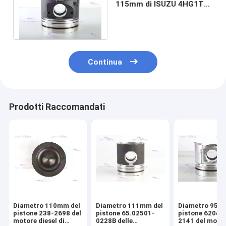
115mm di ISUZU 4HG1TC
del pistone del motore
diesel
Continua
Prodotti Raccomandati
Diametro 110mm del
Diametro 111mm del
Diametro 95m
pistone 238-2698 del
pistone 65.02501-
pistone 6204-
motore diesel di
0228B delle
2141 del moto