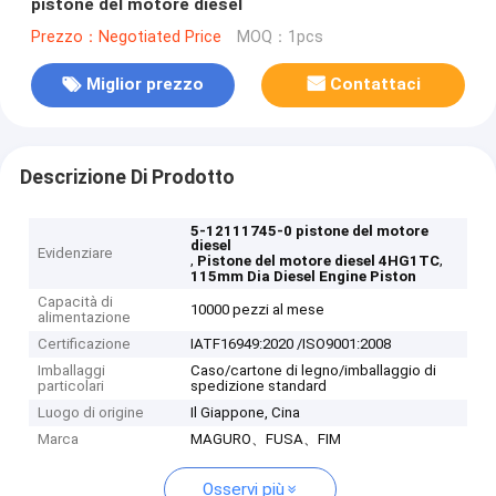
pistone del motore diesel
Prezzo：Negotiated Price
MOQ：1pcs
Miglior prezzo
Contattaci
Descrizione Di Prodotto
5-12111745-0 pistone del motore
diesel
Evidenziare
,
,
Pistone del motore diesel 4HG1TC
115mm Dia Diesel Engine Piston
Capacità di
10000 pezzi al mese
alimentazione
Certificazione
IATF16949:2020 /ISO9001:2008
Imballaggi
Caso/cartone di legno/imballaggio di
particolari
spedizione standard
Luogo di origine
Il Giappone, Cina
Marca
MAGURO、FUSA、FIM
Osservi più