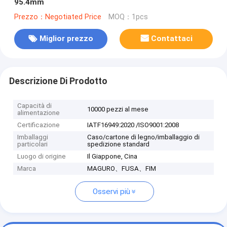
95.4mm
Prezzo：Negotiated Price
MOQ：1pcs
Miglior prezzo
Contattaci
Descrizione Di Prodotto
Capacità di
10000 pezzi al mese
alimentazione
Certificazione
IATF16949:2020 /ISO9001:2008
Imballaggi
Caso/cartone di legno/imballaggio di
particolari
spedizione standard
Luogo di origine
Il Giappone, Cina
Marca
MAGURO、FUSA、FIM
Osservi più