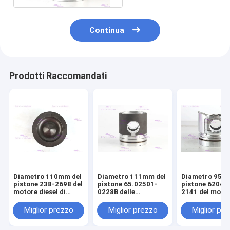
Continua
Prodotti Raccomandati
Diametro 110mm del
Diametro 111mm del
Diametro 95m
pistone 238-2698 del
pistone 65.02501-
pistone 6204-
motore diesel di
0228B delle
2141 del moto
CATERPILLARR C7
componenti del
diesel di KOM
motore di DOOSAN
S4D95LE-2
Miglior prezzo
Miglior prezzo
Miglior pr
DE08T