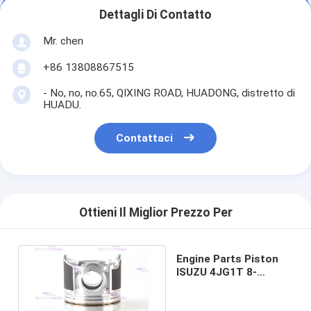
Dettagli Di Contatto
Mr. chen
+86 13808867515
- No, no, no.65, QIXING ROAD, HUADONG, distretto di
HUADU.
Contattaci
Ottieni Il Miglior Prezzo Per
Engine Parts Piston
ISUZU 4JG1T 8-
97288250-0 DIA
95.4mm