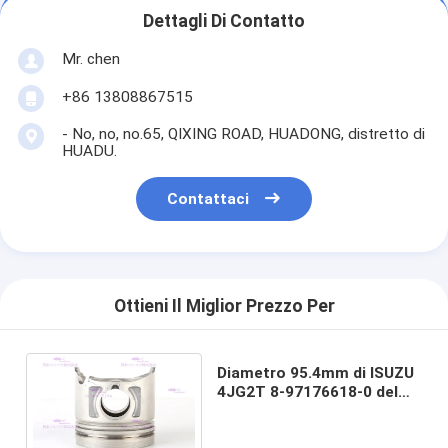
Dettagli Di Contatto
Mr. chen
+86 13808867515
- No, no, no.65, QIXING ROAD, HUADONG, distretto di
HUADU.
Contattaci
Ottieni Il Miglior Prezzo Per
Diametro 95.4mm di ISUZU
4JG2T 8-97176618-0 del
pistone delle componenti
del motore