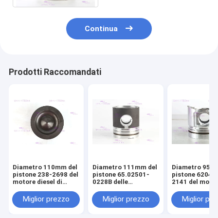
Continua
Prodotti Raccomandati
Diametro 110mm del
Diametro 111mm del
Diametro 95m
pistone 238-2698 del
pistone 65.02501-
pistone 6204-
motore diesel di
0228B delle
2141 del moto
CATERPILLARR C7
componenti del
diesel di KOM
motore di DOOSAN
S4D95LE-2
Miglior prezzo
Miglior prezzo
Miglior pr
DE08T