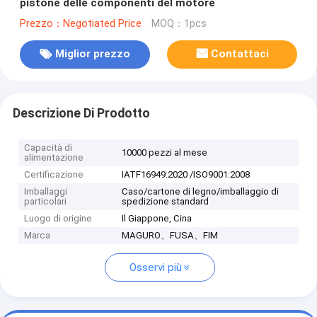
pistone delle componenti del motore
Prezzo：Negotiated Price
MOQ：1pcs
Miglior prezzo
Contattaci
Descrizione Di Prodotto
Capacità di
10000 pezzi al mese
alimentazione
Certificazione
IATF16949:2020 /ISO9001:2008
Imballaggi
Caso/cartone di legno/imballaggio di
particolari
spedizione standard
Luogo di origine
Il Giappone, Cina
Marca
MAGURO、FUSA、FIM
Osservi più