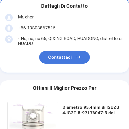
Dettagli Di Contatto
Mr. chen
+86 13808867515
- No, no, no.65, QIXING ROAD, HUADONG, distretto di
HUADU.
Contattaci
Ottieni Il Miglior Prezzo Per
Diametro 95.4mm di ISUZU
4JG2T 8-97176047-3 del
pistone delle componenti
del motore