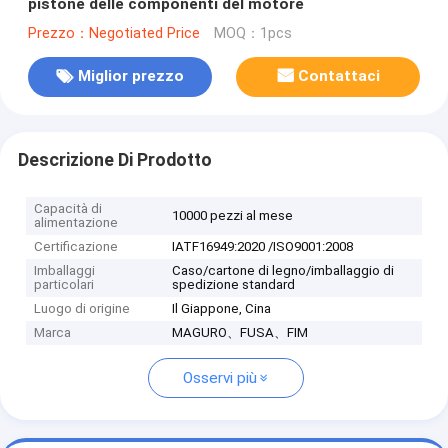
pistone delle componenti del motore
Prezzo：Negotiated Price
MOQ：1pcs
Miglior prezzo
Contattaci
Descrizione Di Prodotto
Capacità di
10000 pezzi al mese
alimentazione
Certificazione
IATF16949:2020 /ISO9001:2008
Imballaggi
Caso/cartone di legno/imballaggio di
particolari
spedizione standard
Luogo di origine
Il Giappone, Cina
Marca
MAGURO、FUSA、FIM
Osservi più