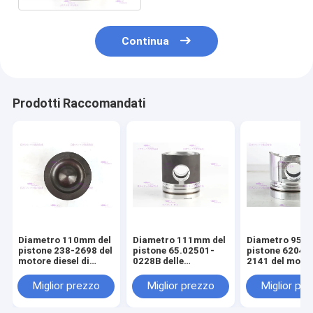
Continua
Prodotti Raccomandati
Diametro 110mm del
Diametro 111mm del
Diametro 95m
pistone 238-2698 del
pistone 65.02501-
pistone 6204-
motore diesel di
0228B delle
2141 del moto
CATERPILLARR C7
componenti del
diesel di KOM
motore di DOOSAN
S4D95LE-2
Miglior prezzo
Miglior prezzo
Miglior pr
DE08T