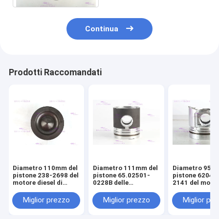
Continua
Prodotti Raccomandati
Diametro 110mm del
Diametro 111mm del
Diametro 95m
pistone 238-2698 del
pistone 65.02501-
pistone 6204-
motore diesel di
0228B delle
2141 del moto
CATERPILLARR C7
componenti del
diesel di KOM
motore di DOOSAN
S4D95LE-2
Miglior prezzo
Miglior prezzo
Miglior pr
DE08T