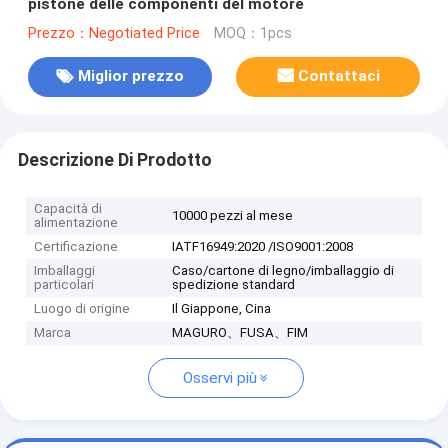
pistone delle componenti del motore
Prezzo：Negotiated Price
MOQ：1pcs
Miglior prezzo
Contattaci
Descrizione Di Prodotto
Capacità di
10000 pezzi al mese
alimentazione
Certificazione
IATF16949:2020 /ISO9001:2008
Imballaggi
Caso/cartone di legno/imballaggio di
particolari
spedizione standard
Luogo di origine
Il Giappone, Cina
Marca
MAGURO、FUSA、FIM
Osservi più