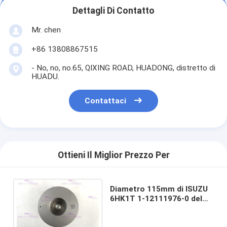
Dettagli Di Contatto
Mr. chen
+86 13808867515
- No, no, no.65, QIXING ROAD, HUADONG, distretto di
HUADU.
Contattaci
Ottieni Il Miglior Prezzo Per
Diametro 115mm di ISUZU
6HK1T 1-12111976-0 del
pistone delle componenti
del motore