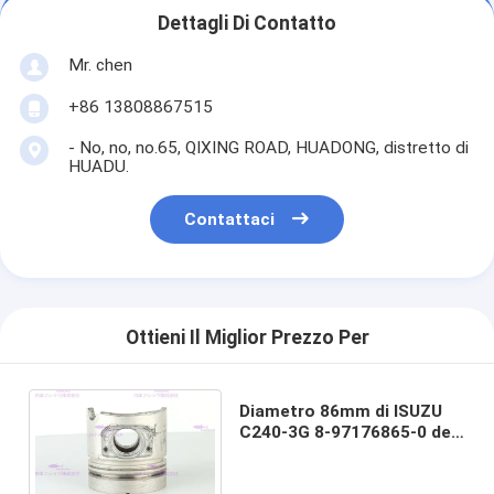
Dettagli Di Contatto
Mr. chen
+86 13808867515
- No, no, no.65, QIXING ROAD, HUADONG, distretto di
HUADU.
Contattaci
Ottieni Il Miglior Prezzo Per
Diametro 86mm di ISUZU
C240-3G 8-97176865-0 del
pistone delle componenti
del motore