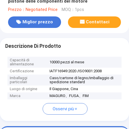
pistone delle componenti del motore
Prezzo：Negotiated Price
MOQ：1pcs
Miglior prezzo
Contattaci
Descrizione Di Prodotto
Capacità di
10000 pezzi al mese
alimentazione
Certificazione
IATF16949:2020 /ISO9001:2008
Imballaggi
Caso/cartone di legno/imballaggio di
particolari
spedizione standard
Luogo di origine
Il Giappone, Cina
Marca
MAGURO、FUSA、FIM
Osservi più