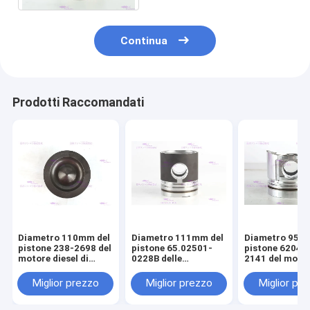
Continua
Prodotti Raccomandati
Diametro 110mm del
Diametro 111mm del
Diametro 95m
pistone 238-2698 del
pistone 65.02501-
pistone 6204-
motore diesel di
0228B delle
2141 del moto
CATERPILLARR C7
componenti del
diesel di KOM
motore di DOOSAN
S4D95LE-2
Miglior prezzo
Miglior prezzo
Miglior pr
DE08T