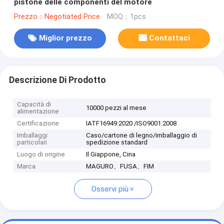
pistone delle componenti del motore
Prezzo：Negotiated Price
MOQ：1pcs
Miglior prezzo
Contattaci
Descrizione Di Prodotto
Capacità di
10000 pezzi al mese
alimentazione
Certificazione
IATF16949:2020 /ISO9001:2008
Imballaggi
Caso/cartone di legno/imballaggio di
particolari
spedizione standard
Luogo di origine
Il Giappone, Cina
Marca
MAGURO、FUSA、FIM
Osservi più