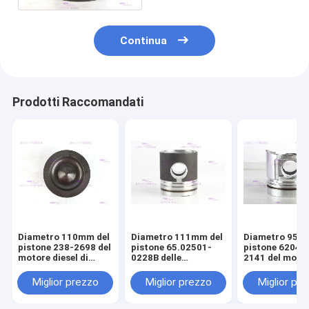
Continua
Prodotti Raccomandati
Diametro 110mm del
Diametro 111mm del
Diametro 95m
pistone 238-2698 del
pistone 65.02501-
pistone 6204-
motore diesel di
0228B delle
2141 del moto
CATERPILLARR C7
componenti del
diesel di KOM
motore di DOOSAN
S4D95LE-2
Miglior prezzo
Miglior prezzo
Miglior pr
DE08T