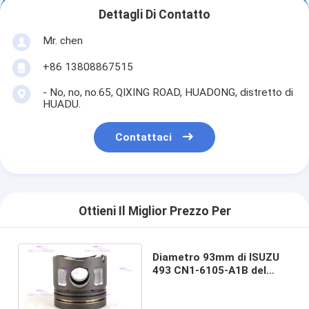
Dettagli Di Contatto
Mr. chen
+86 13808867515
- No, no, no.65, QIXING ROAD, HUADONG, distretto di
HUADU.
Contattaci
Ottieni Il Miglior Prezzo Per
Diametro 93mm di ISUZU
493 CN1-6105-A1B del
pistone delle componenti
del motore