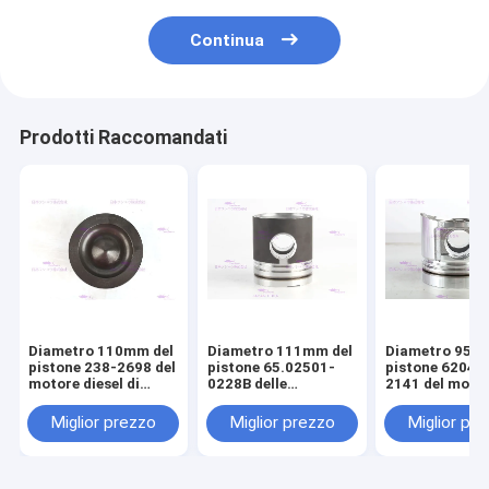
Continua
Prodotti Raccomandati
Diametro 110mm del
Diametro 111mm del
Diametro 95m
pistone 238-2698 del
pistone 65.02501-
pistone 6204-
motore diesel di
0228B delle
2141 del moto
CATERPILLARR C7
componenti del
diesel di KOM
motore di DOOSAN
S4D95LE-2
Miglior prezzo
Miglior prezzo
Miglior pr
DE08T