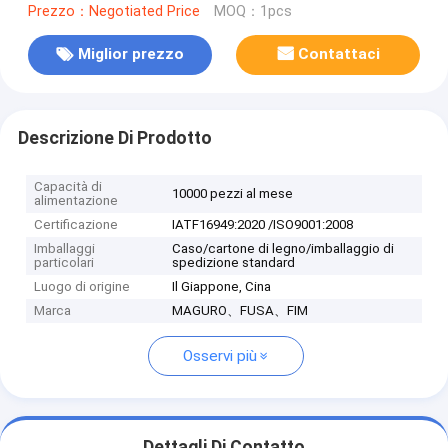
Prezzo：Negotiated Price
MOQ：1pcs
Miglior prezzo
Contattaci
Descrizione Di Prodotto
Capacità di
10000 pezzi al mese
alimentazione
Certificazione
IATF16949:2020 /ISO9001:2008
Imballaggi
Caso/cartone di legno/imballaggio di
particolari
spedizione standard
Luogo di origine
Il Giappone, Cina
Marca
MAGURO、FUSA、FIM
Osservi più
Dettagli Di Contatto