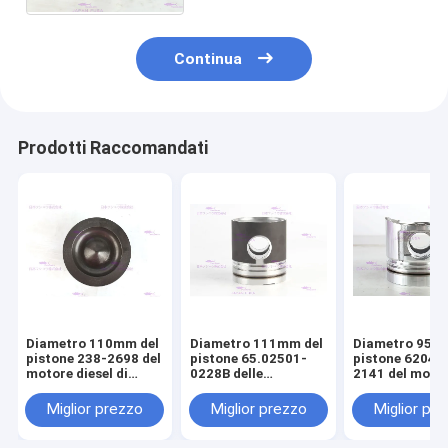
motore
Continua
Prodotti Raccomandati
Diametro 110mm del
Diametro 111mm del
Diametro 95m
pistone 238-2698 del
pistone 65.02501-
pistone 6204-
motore diesel di
0228B delle
2141 del moto
CATERPILLARR C7
componenti del
diesel di KOM
motore di DOOSAN
S4D95LE-2
Miglior prezzo
Miglior prezzo
Miglior pr
DE08T