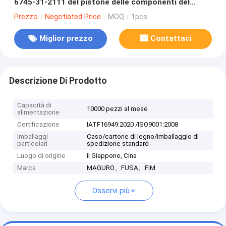
6745-31-2111 del pistone delle componenti del
motore
Prezzo：Negotiated Price
MOQ：1pcs
Miglior prezzo
Contattaci
Descrizione Di Prodotto
Capacità di
10000 pezzi al mese
alimentazione
Certificazione
IATF16949:2020 /ISO9001:2008
Imballaggi
Caso/cartone di legno/imballaggio di
particolari
spedizione standard
Luogo di origine
Il Giappone, Cina
Marca
MAGURO、FUSA、FIM
Osservi più