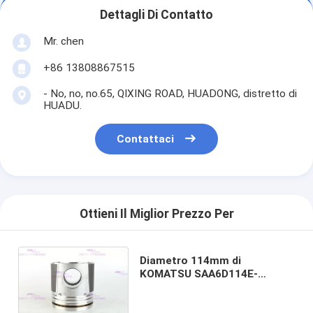
Dettagli Di Contatto
Mr. chen
+86 13808867515
- No, no, no.65, QIXING ROAD, HUADONG, distretto di
HUADU.
Contattaci
Ottieni Il Miglior Prezzo Per
Diametro 114mm di
KOMATSU SAA6D114E-
3/6CT8.3 6745-31-2111 del
pistone delle componenti del