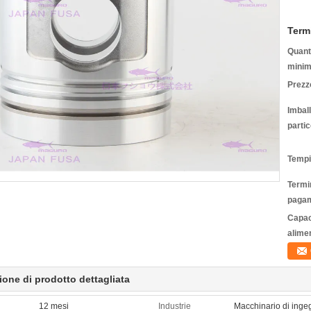
Term
Quanti
minim
Prezz
Imbal
partic
Tempi
Termin
pagam
Capac
alime
ione di prodotto dettagliata
12 mesi
Industrie
Macchinario di inge