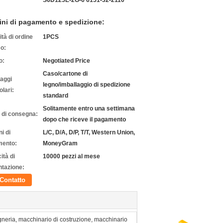
S6D125E-2G-6 6151-32-2110
ini di pagamento e spedizione:
tà di ordine
1PCS
o:
o:
Negotiated Price
Caso/cartone di
laggi
legno/imballaggio di spedizione
olari:
standard
Solitamente entro una settimana
 di consegna:
dopo che riceve il pagamento
i di
L/C, D/A, D/P, T/T, Western Union,
ento:
MoneyGram
ità di
10000 pezzi al mese
ntazione:
Contatto
gneria, macchinario di costruzione, macchinario