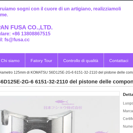
ruiamo sogni con il cuore di un artigiano, realizziamoli
eme.
AN FUSA CO.,LTD.
ulare: +86 13808867515
l: fs@fusa.cc
Chi siamo
Fatory Tour
Controllo di qualità
Contattaci
iametro 125mm di KOMATSU S6D125E-2G-6 6151-32-2110 del pistone delle comp
125E-2G-6 6151-32-2110 del pistone delle compone
Detta
Luogo 
Marca
Certif
Numer