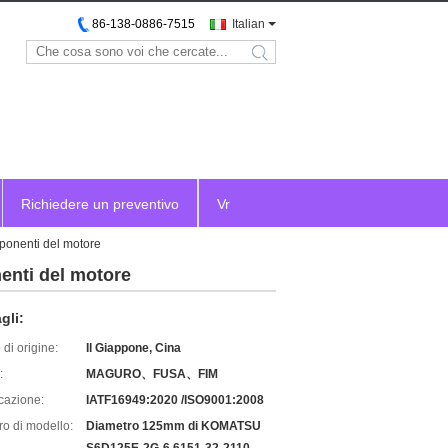
86-138-0886-7515
Italian
search
Richiedere un preventivo
Vr
onenti del motore
nti del motore
gli:
di origine:
Il Giappone, Cina
:
MAGURO、FUSA、FIM
icazione:
IATF16949:2020 /ISO9001:2008
o di modello:
Diametro 125mm di KOMATSU