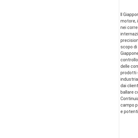
Il Giappo
motore, i
nei corre
internazi
precision
scopo di 
Giappone 
controllo
delle co
prodotti 
industria
dai clien
ballare 
Continui
campo per
e potent