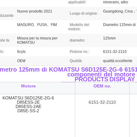
applicabili:
minerario, altro
Nuovo prodotto 2021
Guangdong, Cina；
Luogo di origine:
lizzante:
MAGURO、FUSA、FIM
Modello del
Diametro 125mm d
motore:
Misura per la misura per
125mm
ile fa:
diametro:
KOMATSU
ls:
6cyls
Pistone no.:
6151-32-2110
OEM
Qualità:
qualità eccellente
metro 125mm di KOMATSU S6D125E-2G-6 6151-3
componenti del motore
____PRODUCTS
DISPLAY
Motore
OEM no.
KOMATSU S6D125E-2G-6
D85ESS-2E
6151-32-2110
D85ESS-2AE
D85E-SS-2