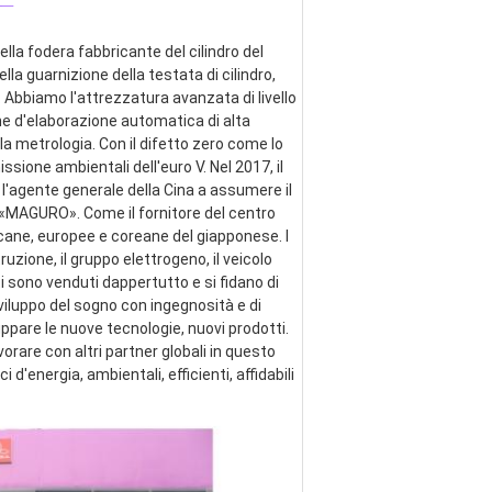
lla fodera fabbricante del cilindro del 
ella guarnizione della testata di cilindro, 
 Abbiamo l'attrezzatura avanzata di livello 
ne d'elaborazione automatica di alta 
a metrologia. Con il difetto zero come lo 
ssione ambientali dell'euro V. Nel 2017, il 
 l'agente generale della Cina a assumere il 
e «MAGURO». Come il fornitore del centro 
cane, europee e coreane del giapponese. I 
zione, il gruppo elettrogeno, il veicolo 
ti sono venduti dappertutto e si fidano di 
viluppo del sogno con ingegnosità e di 
pare le nuove tecnologie, nuovi prodotti. 
are con altri partner globali in questo 
energia, ambientali, efficienti, affidabili 