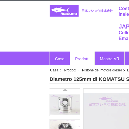
Cost
insi
JAP
Cell
Emai
Casa
Prodotti
Mostra VR
Casa
Prodotti
Pistone del motore diesel
D
Diametro 125mm di KOMATSU S6D