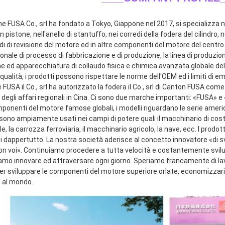
ne FUSA Co., srl ha fondato a Tokyo, Giappone nel 2017, si specializza ne
n pistone, nell'anello di stantuffo, nei corredi della fodera del cilindro, n
di di revisione del motore ed in altre componenti del motore del centro.
onale di processo di fabbricazione e di produzione, la linea di produzio
e ed apparecchiatura di collaudo fisica e chimica avanzata globale dell
qualità, i prodotti possono rispettare le norme dell'OEM ed i limiti di emi
FUSA il Co., srl ha autorizzato la fodera il Co., srl di Canton FUSA come
 degli affari regionali in Cina. Ci sono due marche importanti: «FUSA» 
mponenti del motore famose globali, i modelli riguardano le serie ameri
sono ampiamente usati nei campi di potere quali il macchinario di costru
le, la carrozza ferroviaria, il macchinario agricolo, la nave, ecc. I prodot
ti dappertutto. La nostra società aderisce al concetto innovatore «di s
con voi». Continuiamo procedere a tutta velocità e costantemente svilup
amo innovare ed attraversare ogni giorno. Speriamo francamente di lavor
 sviluppare le componenti del motore superiore orlate, economizzarici d'
i al mondo.