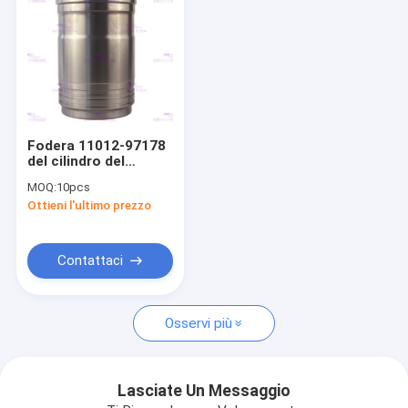
Fodera 11012-97178
del cilindro del
motore per i pezzi di
MOQ:
10pcs
ricambio del motore
Ottieni l'ultimo prezzo
del motore RF8
Diameter138mm dei
camion di UD
Contattaci
Casa
Osservi più
Prodotti
Mostra VR
Lasciate Un Messaggio