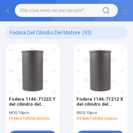
Fodera Del Cilindro Del Motore
(93)
Fodera 1146-71222 Y
Fodera 1146-71212 X
del cilindro del
del cilindro del
motore per il
motore per il
MOQ:
10pcs
MOQ:
10pcs
diametro 110mm del
diametro 110mm del
Ottieni l'ultimo prezzo
Ottieni l'ultimo prezzo
motore H07C dei
motore H07C dei
camion di HINO
camion di HINO