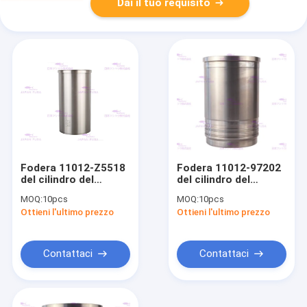
Dai il tuo requisito
Fodera 11012-Z5518
Fodera 11012-97202
del cilindro del
del cilindro del
motore per i pezzi di
motore per i pezzi di
MOQ:
10pcs
MOQ:
10pcs
ricambio del motore
ricambio del motore
Ottieni l'ultimo prezzo
Ottieni l'ultimo prezzo
del motore FE6
del motore RE8
220mm dei camion di
Diameter135mm dei
UD
camion di UD
Contattaci
Contattaci