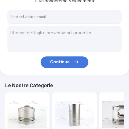
Ti Risponderemo Velocemente
Chi siamo
Fatory Tour
Controllo di qualità
Contattaci
Richiedere un preventivo
Continua
VR
Le Nostre Categorie
Pezzi di ricambio dei motori
Fodera del cilindro del motore
Pistone del motore diesel