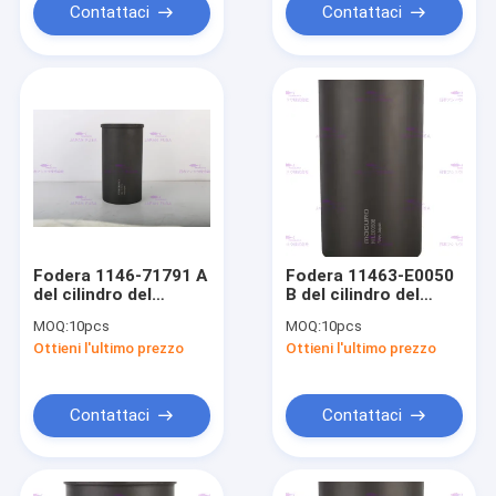
Contattaci
Contattaci
Fodera 1146-71791 A
Fodera 11463-E0050
del cilindro del
B del cilindro del
motore per il
motore per il
MOQ:
10pcs
MOQ:
10pcs
diametro 104mm del
diametro 112mm del
Ottieni l'ultimo prezzo
Ottieni l'ultimo prezzo
motore W04D dei
motore J08E 3mm
camion di HINO
dei camion di HINO
Contattaci
Contattaci