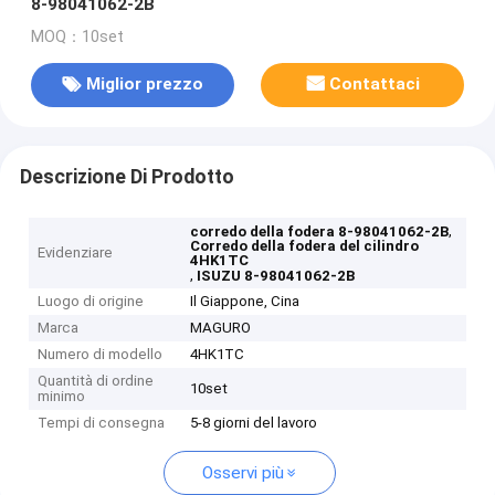
8-98041062-2B
MOQ：10set
Miglior prezzo
Contattaci
Descrizione Di Prodotto
,
corredo della fodera 8-98041062-2B
Corredo della fodera del cilindro
Evidenziare
4HK1TC
,
ISUZU 8-98041062-2B
Luogo di origine
Il Giappone, Cina
Marca
MAGURO
Numero di modello
4HK1TC
Quantità di ordine
10set
minimo
Tempi di consegna
5-8 giorni del lavoro
Osservi più