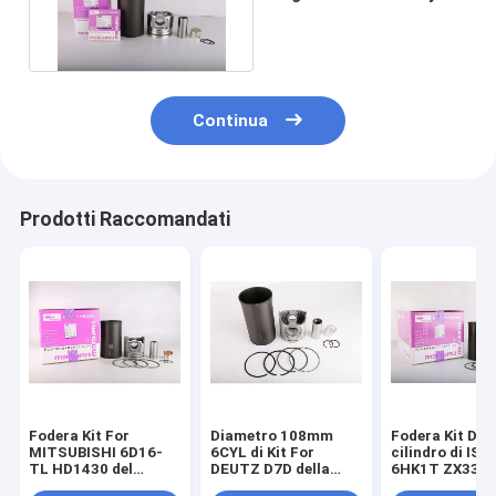
del cilindro 8-
98041062-2B
Continua
Prodotti Raccomandati
Fodera Kit For
Diametro 108mm
Fodera Kit Dia 
MITSUBISHI 6D16-
6CYL di Kit For
cilindro di IS
TL HD1430 del
DEUTZ D7D della
6HK1T ZX330 
cilindro delle
fodera del cilindro
115mm